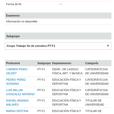
Fecha de fin
---
Examenes
Información no disponible
Subgrupo
Grupo Trabajo fin de estudios PT-F1
Profesor/a
Subgrupo
Departamento
Categoría
CARMEN PEIRO
PT-F1
DIDÁC. DE LA EDUC.
CATEDRÁTICO/A
VELERT
FÍSICA, ART. Y MUSICA
DE UNIVERSIDAD
PEDRO PEREZ
PT-F1
EDUCACIÓN FÍSICA Y
CATEDRÁTICO/A
SORIANO
DEPORTIVA
DE UNIVERSIDAD
LUIS MILLAN
PT-F1
EDUCACIÓN FÍSICA Y
CATEDRÁTICO/A
GONZALEZ MORENO
DEPORTIVA
DE UNIVERSIDAD
RAFAEL ARANDA
PT-F1
EDUCACIÓN FÍSICA Y
TITULAR DE
MALAVES
DEPORTIVA
UNIVERSIDAD
MARIA CRISTINA
PT-F1
EDUCACIÓN FÍSICA Y
TITULAR DE