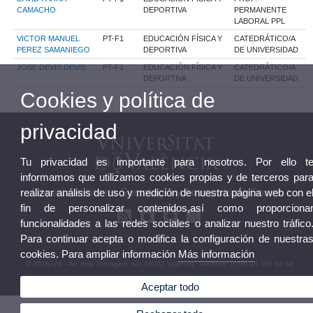
CAMACHO
DEPORTIVA
PERMANENTE
LABORAL PPL
VICTOR MANUEL
PT-F1
EDUCACIÓN FÍSICA Y
CATEDRÁTICO/A
PEREZ SAMANIEGO
DEPORTIVA
DE UNIVERSIDAD
JOSE DEVIS DEVIS
PT-F1
EDUCACIÓN FÍSICA Y
CATEDRÁTICO/A
DEPORTIVA
DE UNIVERSIDAD
Cookies y política de
privacidad
Tu privacidad es importante para nosotros. Por ello t
informamos que utilizamos cookies propias y de terceros par
Departamento de Sociología y Antropología Social
realizar análisis de uso y medición de nuestra página web con e
fin de personalizar contenidos,así como proporciona
funcionalidades a las redes sociales o analizar nuestro tráfico
Para continuar acepta o modifica la configuración de nuestra
cookies. Para ampliar información
Más información
© 2026 UV. - Av. dels Tarongers, s/n 46022 Valencia. Teléfono: (+34) 96 382 84 54
Aviso legal
|
Accesibilidad
|
Política privacidad
|
Cookies
|
Transparencia
|
Buzón
Aceptar todo
Departamento