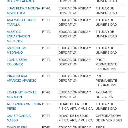
BLASCO LAFARGA
DEPORTIVA
UNIVERSIDAD
JUAN PEDRO MOLINA
PT-F1
EDUCACIÓN FÍSICA Y
TITULAR DE
ALVENTOSA
DEPORTIVA
UNIVERSIDAD
ANA MARIA GOMEZ
PT-F1
EDUCACIÓN FÍSICA Y
TITULAR DE
TAFALLA
DEPORTIVA
UNIVERSIDAD
ALBERTO
PT-F1
EDUCACIÓN FÍSICA Y
TITULAR DE
ENCARNACION
DEPORTIVA
UNIVERSIDAD
MARTINEZ
IVAN CHULVI
PT-F1
EDUCACIÓN FÍSICA Y
TITULAR DE
MEDRANO
DEPORTIVA
UNIVERSIDAD
JOAN UBEDA
PT-F1
EDUCACIÓN FÍSICA Y
PROF.
COLOMER
DEPORTIVA
PERMANENTE
LABORAL PPL
INMACULADA
PT-F1
EDUCACIÓN FÍSICA Y
PROF.
APARICIO APARICIO
DEPORTIVA
PERMANENTE
LABORAL PPL
JAVIER MONFORTE
PT-F1
EDUCACIÓN FÍSICA Y
AYUDANTE
ALARCON
DEPORTIVA
DOCTOR/A
ALEXANDRA VALENCIA
PT-F1
DIDÁC. DE LA EDUC.
TITULAR DE
PERIS
FÍSICA, ART. Y MUSICA
UNIVERSIDAD
XAVIER GARCIA
PT-F1
DIDÁC. DE LA EDUC.
CATEDRÁTICO/A
MASSO
FÍSICA, ART. Y MUSICA
DE UNIVERSIDAD
DAVID PARRA
PT-F1
EDUCACIÓN FÍSICA Y
PROF.