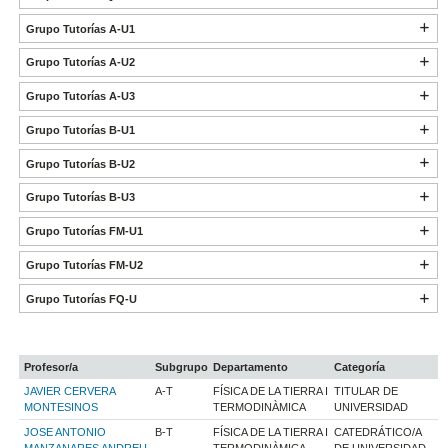
Grupo Tutorías A-U1
Grupo Tutorías A-U2
Grupo Tutorías A-U3
Grupo Tutorías B-U1
Grupo Tutorías B-U2
Grupo Tutorías B-U3
Grupo Tutorías FM-U1
Grupo Tutorías FM-U2
Grupo Tutorías FQ-U
Profesor/a
Subgrupo
Departamento
Categoría
JAVIER CERVERA
A-T
FÍSICA DE LA TIERRA I
TITULAR DE
MONTESINOS
TERMODINÀMICA
UNIVERSIDAD
JOSE ANTONIO
B-T
FÍSICA DE LA TIERRA I
CATEDRÁTICO/A
MANZANARES ANDREU
TERMODINÀMICA
DE UNIVERSIDAD