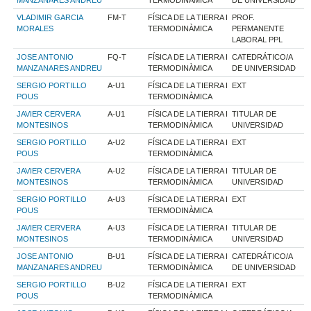
VLADIMIR GARCIA
FM-T
FÍSICA DE LA TIERRA I
PROF.
MORALES
TERMODINÀMICA
PERMANENTE
LABORAL PPL
JOSE ANTONIO
FQ-T
FÍSICA DE LA TIERRA I
CATEDRÁTICO/A
MANZANARES ANDREU
TERMODINÀMICA
DE UNIVERSIDAD
SERGIO PORTILLO
A-U1
FÍSICA DE LA TIERRA I
EXT
POUS
TERMODINÀMICA
JAVIER CERVERA
A-U1
FÍSICA DE LA TIERRA I
TITULAR DE
MONTESINOS
TERMODINÀMICA
UNIVERSIDAD
SERGIO PORTILLO
A-U2
FÍSICA DE LA TIERRA I
EXT
POUS
TERMODINÀMICA
JAVIER CERVERA
A-U2
FÍSICA DE LA TIERRA I
TITULAR DE
MONTESINOS
TERMODINÀMICA
UNIVERSIDAD
SERGIO PORTILLO
A-U3
FÍSICA DE LA TIERRA I
EXT
POUS
TERMODINÀMICA
JAVIER CERVERA
A-U3
FÍSICA DE LA TIERRA I
TITULAR DE
MONTESINOS
TERMODINÀMICA
UNIVERSIDAD
JOSE ANTONIO
B-U1
FÍSICA DE LA TIERRA I
CATEDRÁTICO/A
MANZANARES ANDREU
TERMODINÀMICA
DE UNIVERSIDAD
SERGIO PORTILLO
B-U2
FÍSICA DE LA TIERRA I
EXT
POUS
TERMODINÀMICA