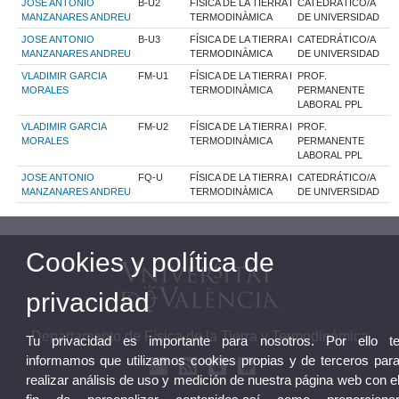
JOSE ANTONIO
B-U2
FÍSICA DE LA TIERRA I
CATEDRÁTICO/A
MANZANARES ANDREU
TERMODINÀMICA
DE UNIVERSIDAD
JOSE ANTONIO
B-U3
FÍSICA DE LA TIERRA I
CATEDRÁTICO/A
MANZANARES ANDREU
TERMODINÀMICA
DE UNIVERSIDAD
VLADIMIR GARCIA
FM-U1
FÍSICA DE LA TIERRA I
PROF.
MORALES
TERMODINÀMICA
PERMANENTE
LABORAL PPL
VLADIMIR GARCIA
FM-U2
FÍSICA DE LA TIERRA I
PROF.
MORALES
TERMODINÀMICA
PERMANENTE
LABORAL PPL
JOSE ANTONIO
FQ-U
FÍSICA DE LA TIERRA I
CATEDRÁTICO/A
MANZANARES ANDREU
TERMODINÀMICA
DE UNIVERSIDAD
Cookies y política de
privacidad
Departamento de Física de la Tierra y Termodinámica
Tu privacidad es importante para nosotros. Por ello t
informamos que utilizamos cookies propias y de terceros par
realizar análisis de uso y medición de nuestra página web con e