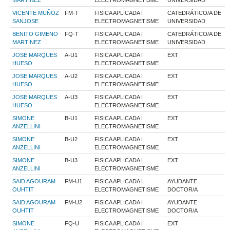
VICENTE MUÑOZ
FM-T
FISICA APLICADA I
CATEDRÁTICO/A DE
SANJOSE
ELECTROMAGNETISME
UNIVERSIDAD
BENITO GIMENO
FQ-T
FISICA APLICADA I
CATEDRÁTICO/A DE
MARTINEZ
ELECTROMAGNETISME
UNIVERSIDAD
JOSE MARQUES
A-U1
FISICA APLICADA I
EXT
HUESO
ELECTROMAGNETISME
JOSE MARQUES
A-U2
FISICA APLICADA I
EXT
HUESO
ELECTROMAGNETISME
JOSE MARQUES
A-U3
FISICA APLICADA I
EXT
HUESO
ELECTROMAGNETISME
SIMONE
B-U1
FISICA APLICADA I
EXT
ANZELLINI
ELECTROMAGNETISME
SIMONE
B-U2
FISICA APLICADA I
EXT
ANZELLINI
ELECTROMAGNETISME
SIMONE
B-U3
FISICA APLICADA I
EXT
ANZELLINI
ELECTROMAGNETISME
SAID AGOURAM
FM-U1
FISICA APLICADA I
AYUDANTE
OUHTIT
ELECTROMAGNETISME
DOCTOR/A
SAID AGOURAM
FM-U2
FISICA APLICADA I
AYUDANTE
OUHTIT
ELECTROMAGNETISME
DOCTOR/A
SIMONE
FQ-U
FISICA APLICADA I
EXT