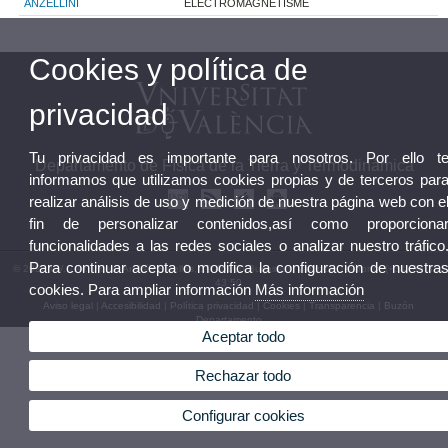
ANZELLINI
ELECTROMAGNETISME
Cookies y política de
privacidad
Tu privacidad es importante para nosotros. Por ello t
Departamento de Física de la Tierra y Termodinámica
informamos que utilizamos cookies propias y de terceros par
realizar análisis de uso y medición de nuestra página web con e
fin de personalizar contenidos,así como proporciona
funcionalidades a las redes sociales o analizar nuestro tráfico
Para continuar acepta o modifica la configuración de nuestra
© 2026 UV. - Av. Vicent Andrés Estellés, 19 46100 Burjassot, Valencia.Teléfono: (+34) 96 354
43 50
cookies. Para ampliar información
Más información
Aviso legal
|
Accesibilidad
|
Política privacidad
|
Cookies
|
Transparencia
|
Buzón
Departamento
Aceptar todo
Rechazar todo
Configurar cookies