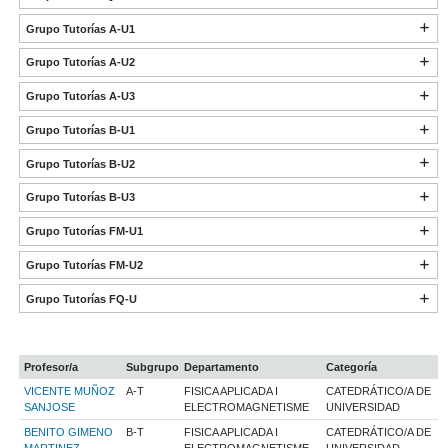
Grupo Tutorías A-U1
Grupo Tutorías A-U2
Grupo Tutorías A-U3
Grupo Tutorías B-U1
Grupo Tutorías B-U2
Grupo Tutorías B-U3
Grupo Tutorías FM-U1
Grupo Tutorías FM-U2
Grupo Tutorías FQ-U
Profesor/a
Subgrupo
Departamento
Categoría
VICENTE MUÑOZ
A-T
FISICA APLICADA I
CATEDRÁTICO/A DE
SANJOSE
ELECTROMAGNETISME
UNIVERSIDAD
BENITO GIMENO
B-T
FISICA APLICADA I
CATEDRÁTICO/A DE
MARTINEZ
ELECTROMAGNETISME
UNIVERSIDAD