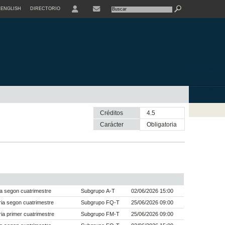
ENGLISH
DIRECTORIO
USER
Créditos
4.5
Carácter
obligatoria
a segon cuatrimestre
Subgrupo A-T
02/06/2026 15:00
ia segon cuatrimestre
Subgrupo FQ-T
25/06/2026 09:00
a primer cuatrimestre
Subgrupo FM-T
25/06/2026 09:00