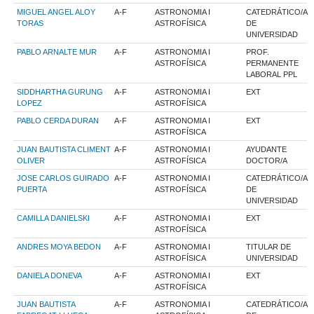
MIGUEL ANGEL ALOY
A-F
ASTRONOMIA I
CATEDRÁTICO/A
TORAS
ASTROFÍSICA
DE
UNIVERSIDAD
PABLO ARNALTE MUR
A-F
ASTRONOMIA I
PROF.
ASTROFÍSICA
PERMANENTE
LABORAL PPL
SIDDHARTHA GURUNG
A-F
ASTRONOMIA I
EXT
LOPEZ
ASTROFÍSICA
PABLO CERDA DURAN
A-F
ASTRONOMIA I
EXT
ASTROFÍSICA
JUAN BAUTISTA CLIMENT
A-F
ASTRONOMIA I
AYUDANTE
OLIVER
ASTROFÍSICA
DOCTOR/A
JOSE CARLOS GUIRADO
A-F
ASTRONOMIA I
CATEDRÁTICO/A
PUERTA
ASTROFÍSICA
DE
UNIVERSIDAD
CAMILLA DANIELSKI
A-F
ASTRONOMIA I
EXT
ASTROFÍSICA
ANDRES MOYA BEDON
A-F
ASTRONOMIA I
TITULAR DE
ASTROFÍSICA
UNIVERSIDAD
DANIELA DONEVA
A-F
ASTRONOMIA I
EXT
ASTROFÍSICA
JUAN BAUTISTA
A-F
ASTRONOMIA I
CATEDRÁTICO/A