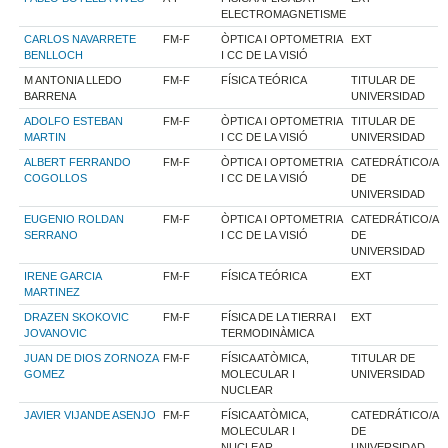
ELECTROMAGNETISME
CARLOS NAVARRETE
FM-F
ÒPTICA I OPTOMETRIA
EXT
BENLLOCH
I CC DE LA VISIÓ
M ANTONIA LLEDO
FM-F
FÍSICA TEÓRICA
TITULAR DE
BARRENA
UNIVERSIDAD
ADOLFO ESTEBAN
FM-F
ÒPTICA I OPTOMETRIA
TITULAR DE
MARTIN
I CC DE LA VISIÓ
UNIVERSIDAD
ALBERT FERRANDO
FM-F
ÒPTICA I OPTOMETRIA
CATEDRÁTICO/A
COGOLLOS
I CC DE LA VISIÓ
DE
UNIVERSIDAD
EUGENIO ROLDAN
FM-F
ÒPTICA I OPTOMETRIA
CATEDRÁTICO/A
SERRANO
I CC DE LA VISIÓ
DE
UNIVERSIDAD
IRENE GARCIA
FM-F
FÍSICA TEÓRICA
EXT
MARTINEZ
DRAZEN SKOKOVIC
FM-F
FÍSICA DE LA TIERRA I
EXT
JOVANOVIC
TERMODINÀMICA
JUAN DE DIOS ZORNOZA
FM-F
FÍSICA ATÒMICA,
TITULAR DE
GOMEZ
MOLECULAR I
UNIVERSIDAD
NUCLEAR
JAVIER VIJANDE ASENJO
FM-F
FÍSICA ATÒMICA,
CATEDRÁTICO/A
MOLECULAR I
DE
NUCLEAR
UNIVERSIDAD