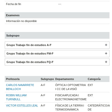
Fecha de fin
---
Examenes
Información no disponible
Subgrupo
Grupo Trabajo fin de estudios A-F
Grupo Trabajo fin de estudios FM-F
Grupo Trabajo fin de estudios FQ-F
Profesor/a
Subgrupo
Departamento
Categoría
CARLOS NAVARRETE
A-F
ÒPTICA I OPTOMETRIA
EXT
BENLLOCH
I CC DE LA VISIÓ
ROBIN WILLIAM
A-F
FISICA APLICADA I
EXT
TURNBULL
ELECTROMAGNETISME
VICTOR ESTELLES LEAL
A-F
FÍSICA DE LA TIERRA I
CATEDRÁTICO/A
TERMODINÀMICA
DE