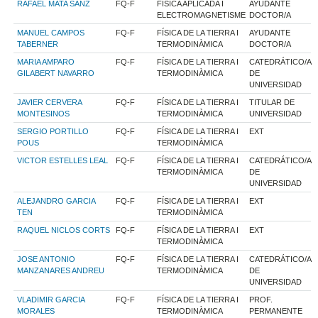
RAFAEL MATA SANZ
FQ-F
FISICA APLICADA I
AYUDANTE
ELECTROMAGNETISME
DOCTOR/A
MANUEL CAMPOS
FQ-F
FÍSICA DE LA TIERRA I
AYUDANTE
TABERNER
TERMODINÀMICA
DOCTOR/A
MARIA AMPARO
FQ-F
FÍSICA DE LA TIERRA I
CATEDRÁTICO/A
GILABERT NAVARRO
TERMODINÀMICA
DE
UNIVERSIDAD
JAVIER CERVERA
FQ-F
FÍSICA DE LA TIERRA I
TITULAR DE
MONTESINOS
TERMODINÀMICA
UNIVERSIDAD
SERGIO PORTILLO
FQ-F
FÍSICA DE LA TIERRA I
EXT
POUS
TERMODINÀMICA
VICTOR ESTELLES LEAL
FQ-F
FÍSICA DE LA TIERRA I
CATEDRÁTICO/A
TERMODINÀMICA
DE
UNIVERSIDAD
ALEJANDRO GARCIA
FQ-F
FÍSICA DE LA TIERRA I
EXT
TEN
TERMODINÀMICA
RAQUEL NICLOS CORTS
FQ-F
FÍSICA DE LA TIERRA I
EXT
TERMODINÀMICA
JOSE ANTONIO
FQ-F
FÍSICA DE LA TIERRA I
CATEDRÁTICO/A
MANZANARES ANDREU
TERMODINÀMICA
DE
UNIVERSIDAD
VLADIMIR GARCIA
FQ-F
FÍSICA DE LA TIERRA I
PROF.
MORALES
TERMODINÀMICA
PERMANENTE