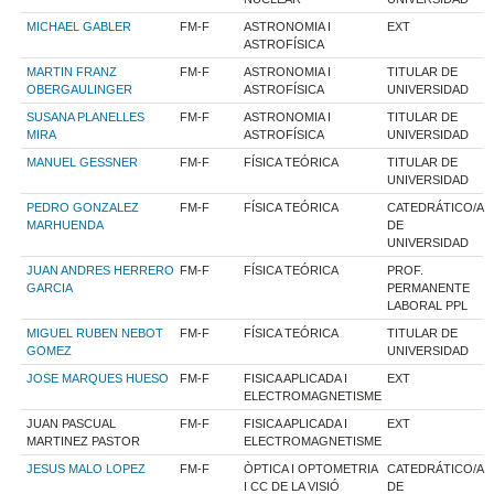
MICHAEL GABLER
FM-F
ASTRONOMIA I
EXT
ASTROFÍSICA
MARTIN FRANZ
FM-F
ASTRONOMIA I
TITULAR DE
OBERGAULINGER
ASTROFÍSICA
UNIVERSIDAD
SUSANA PLANELLES
FM-F
ASTRONOMIA I
TITULAR DE
MIRA
ASTROFÍSICA
UNIVERSIDAD
MANUEL GESSNER
FM-F
FÍSICA TEÓRICA
TITULAR DE
UNIVERSIDAD
PEDRO GONZALEZ
FM-F
FÍSICA TEÓRICA
CATEDRÁTICO/A
MARHUENDA
DE
UNIVERSIDAD
JUAN ANDRES HERRERO
FM-F
FÍSICA TEÓRICA
PROF.
GARCIA
PERMANENTE
LABORAL PPL
MIGUEL RUBEN NEBOT
FM-F
FÍSICA TEÓRICA
TITULAR DE
GOMEZ
UNIVERSIDAD
JOSE MARQUES HUESO
FM-F
FISICA APLICADA I
EXT
ELECTROMAGNETISME
JUAN PASCUAL
FM-F
FISICA APLICADA I
EXT
MARTINEZ PASTOR
ELECTROMAGNETISME
JESUS MALO LOPEZ
FM-F
ÒPTICA I OPTOMETRIA
CATEDRÁTICO/A
I CC DE LA VISIÓ
DE