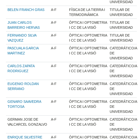
UNIVERSIDAD
BELEN FRANCH GRAS
A-F
FÍSICA DE LA TIERRA I
TITULAR DE
TERMODINÀMICA
UNIVERSIDAD
JUAN CARLOS
A-F
ÒPTICA I OPTOMETRIA
TITULAR DE
BARREIRO HERVAS
I CC DE LA VISIÓ
UNIVERSIDAD
FERNANDO SILVA
A-F
ÒPTICA I OPTOMETRIA
TITULAR DE
VAZQUEZ
I CC DE LA VISIÓ
UNIVERSIDAD
PASCUALA GARCIA
A-F
ÒPTICA I OPTOMETRIA
CATEDRÁTICO/A
MARTINEZ
I CC DE LA VISIÓ
DE
UNIVERSIDAD
CARLOS ZAPATA
A-F
ÒPTICA I OPTOMETRIA
CATEDRÁTICO/A
RODRIGUEZ
I CC DE LA VISIÓ
DE
UNIVERSIDAD
EUGENIO ROLDAN
A-F
ÒPTICA I OPTOMETRIA
CATEDRÁTICO/A
SERRANO
I CC DE LA VISIÓ
DE
UNIVERSIDAD
GENARO SAAVEDRA
A-F
ÒPTICA I OPTOMETRIA
CATEDRÁTICO/A
TORTOSA
I CC DE LA VISIÓ
DE
UNIVERSIDAD
GERMAN JOSE DE
A-F
ÒPTICA I OPTOMETRIA
CATEDRÁTICO/A
VALCARCEL GONZALVO
I CC DE LA VISIÓ
DE
UNIVERSIDAD
ENRIQUE SILVESTRE
A-F
ÒPTICA I OPTOMETRIA
CATEDRÁTICO/A