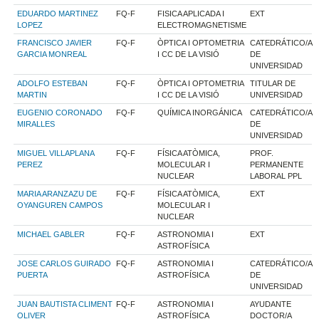
EDUARDO MARTINEZ
FQ-F
FISICA APLICADA I
EXT
LOPEZ
ELECTROMAGNETISME
FRANCISCO JAVIER
FQ-F
ÒPTICA I OPTOMETRIA
CATEDRÁTICO/A
GARCIA MONREAL
I CC DE LA VISIÓ
DE
UNIVERSIDAD
ADOLFO ESTEBAN
FQ-F
ÒPTICA I OPTOMETRIA
TITULAR DE
MARTIN
I CC DE LA VISIÓ
UNIVERSIDAD
EUGENIO CORONADO
FQ-F
QUÍMICA INORGÁNICA
CATEDRÁTICO/A
MIRALLES
DE
UNIVERSIDAD
MIGUEL VILLAPLANA
FQ-F
FÍSICA ATÒMICA,
PROF.
PEREZ
MOLECULAR I
PERMANENTE
NUCLEAR
LABORAL PPL
MARIA ARANZAZU DE
FQ-F
FÍSICA ATÒMICA,
EXT
OYANGUREN CAMPOS
MOLECULAR I
NUCLEAR
MICHAEL GABLER
FQ-F
ASTRONOMIA I
EXT
ASTROFÍSICA
JOSE CARLOS GUIRADO
FQ-F
ASTRONOMIA I
CATEDRÁTICO/A
PUERTA
ASTROFÍSICA
DE
UNIVERSIDAD
JUAN BAUTISTA CLIMENT
FQ-F
ASTRONOMIA I
AYUDANTE
OLIVER
ASTROFÍSICA
DOCTOR/A