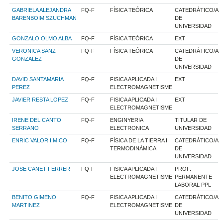
GABRIELA ALEJANDRA
FQ-F
FÍSICA TEÓRICA
CATEDRÁTICO/A
BARENBOIM SZUCHMAN
DE
UNIVERSIDAD
GONZALO OLMO ALBA
FQ-F
FÍSICA TEÓRICA
EXT
VERONICA SANZ
FQ-F
FÍSICA TEÓRICA
CATEDRÁTICO/A
GONZALEZ
DE
UNIVERSIDAD
DAVID SANTAMARIA
FQ-F
FISICA APLICADA I
EXT
PEREZ
ELECTROMAGNETISME
JAVIER RESTA LOPEZ
FQ-F
FISICA APLICADA I
EXT
ELECTROMAGNETISME
IRENE DEL CANTO
FQ-F
ENGINYERIA
TITULAR DE
SERRANO
ELECTRONICA
UNIVERSIDAD
ENRIC VALOR I MICO
FQ-F
FÍSICA DE LA TIERRA I
CATEDRÁTICO/A
TERMODINÀMICA
DE
UNIVERSIDAD
JOSE CANET FERRER
FQ-F
FISICA APLICADA I
PROF.
ELECTROMAGNETISME
PERMANENTE
LABORAL PPL
BENITO GIMENO
FQ-F
FISICA APLICADA I
CATEDRÁTICO/A
MARTINEZ
ELECTROMAGNETISME
DE
UNIVERSIDAD