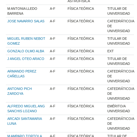
ASTROFÍSICA
M ANTONIA LLEDO
A-F
FÍSICA TEÓRICA
TITULAR DE
BARRENA
UNIVERSIDAD
JOSE NAVARRO SALAS
A-F
FÍSICA TEÓRICA
CATEDRÁTICO/A
DE
UNIVERSIDAD
MIGUEL RUBEN NEBOT
A-F
FÍSICA TEÓRICA
TITULAR DE
GOMEZ
UNIVERSIDAD
GONZALO OLMO ALBA
A-F
FÍSICA TEÓRICA
EXT
J ANGEL OTEO ARACO
A-F
FÍSICA TEÓRICA
TITULAR DE
UNIVERSIDAD
ARMANDO PEREZ
A-F
FÍSICA TEÓRICA
CATEDRÁTICO/A
CAÑELLAS
DE
UNIVERSIDAD
ANTONIO PICH
A-F
FÍSICA TEÓRICA
CATEDRÁTICO/A
ZARDOYA
DE
UNIVERSIDAD
ALFREDO MIGUEL ANG
A-F
FÍSICA TEÓRICA
EMÉRITO/A
SANCHIS LOZANO
UNIVERSIDAD
ARCADI SANTAMARIA
A-F
FÍSICA TEÓRICA
CATEDRÁTICO/A
LUNA
DE
UNIVERSIDAD
M AMPARO TORTOLA
A-F
FÍSICA TEÓRICA
TITULAR DE