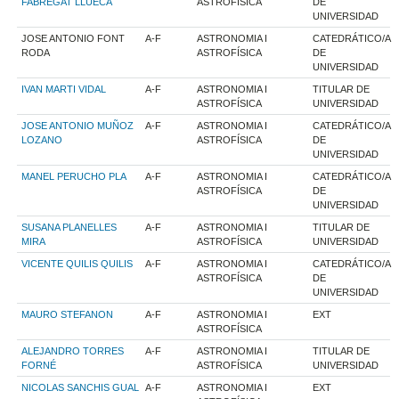
FABREGAT LLUECA
ASTROFÍSICA
DE
UNIVERSIDAD
JOSE ANTONIO FONT
A-F
ASTRONOMIA I
CATEDRÁTICO/A
RODA
ASTROFÍSICA
DE
UNIVERSIDAD
IVAN MARTI VIDAL
A-F
ASTRONOMIA I
TITULAR DE
ASTROFÍSICA
UNIVERSIDAD
JOSE ANTONIO MUÑOZ
A-F
ASTRONOMIA I
CATEDRÁTICO/A
LOZANO
ASTROFÍSICA
DE
UNIVERSIDAD
MANEL PERUCHO PLA
A-F
ASTRONOMIA I
CATEDRÁTICO/A
ASTROFÍSICA
DE
UNIVERSIDAD
SUSANA PLANELLES
A-F
ASTRONOMIA I
TITULAR DE
MIRA
ASTROFÍSICA
UNIVERSIDAD
VICENTE QUILIS QUILIS
A-F
ASTRONOMIA I
CATEDRÁTICO/A
ASTROFÍSICA
DE
UNIVERSIDAD
MAURO STEFANON
A-F
ASTRONOMIA I
EXT
ASTROFÍSICA
ALEJANDRO TORRES
A-F
ASTRONOMIA I
TITULAR DE
FORNÉ
ASTROFÍSICA
UNIVERSIDAD
NICOLAS SANCHIS GUAL
A-F
ASTRONOMIA I
EXT