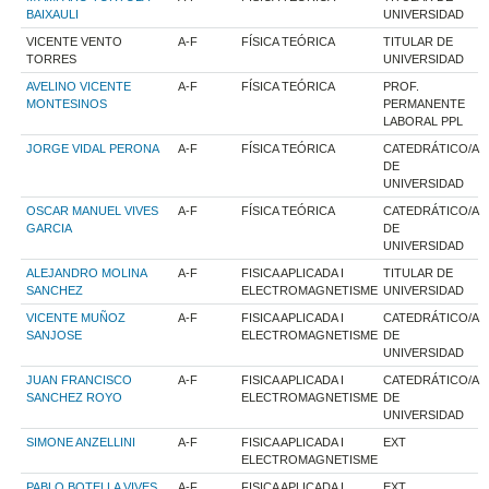
BAIXAULI
UNIVERSIDAD
VICENTE VENTO
A-F
FÍSICA TEÓRICA
TITULAR DE
TORRES
UNIVERSIDAD
AVELINO VICENTE
A-F
FÍSICA TEÓRICA
PROF.
MONTESINOS
PERMANENTE
LABORAL PPL
JORGE VIDAL PERONA
A-F
FÍSICA TEÓRICA
CATEDRÁTICO/A
DE
UNIVERSIDAD
OSCAR MANUEL VIVES
A-F
FÍSICA TEÓRICA
CATEDRÁTICO/A
GARCIA
DE
UNIVERSIDAD
ALEJANDRO MOLINA
A-F
FISICA APLICADA I
TITULAR DE
SANCHEZ
ELECTROMAGNETISME
UNIVERSIDAD
VICENTE MUÑOZ
A-F
FISICA APLICADA I
CATEDRÁTICO/A
SANJOSE
ELECTROMAGNETISME
DE
UNIVERSIDAD
JUAN FRANCISCO
A-F
FISICA APLICADA I
CATEDRÁTICO/A
SANCHEZ ROYO
ELECTROMAGNETISME
DE
UNIVERSIDAD
SIMONE ANZELLINI
A-F
FISICA APLICADA I
EXT
ELECTROMAGNETISME
PABLO BOTELLA VIVES
A-F
FISICA APLICADA I
EXT