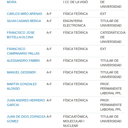
MORA
I CC DE LA VISIÓ
DE
UNIVERSIDAD
CARLOS MIRO ARENAS
A-F
FÍSICA TEÓRICA
EXT
SILVIA CASANS BERGA
A-F
ENGINYERIA
TITULAR DE
ELECTRONICA
UNIVERSIDAD
FRANCISCO JOSE
A-F
FÍSICA TEÓRICA
CATEDRÁTICO/A
BOTELLA OLCINA
DE
UNIVERSIDAD
FRANCISCO
A-F
FÍSICA TEÓRICA
EXT
CAMPANARIO PALLAS
ALESSANDRO FABBRI
A-F
FÍSICA TEÓRICA
TITULAR DE
UNIVERSIDAD
MANUEL GESSNER
A-F
FÍSICA TEÓRICA
TITULAR DE
UNIVERSIDAD
MARTIN GONZALEZ
A-F
FÍSICA TEÓRICA
PROF.
ALONSO
PERMANENTE
LABORAL PPL
JUAN ANDRES HERRERO
A-F
FÍSICA TEÓRICA
PROF.
GARCIA
PERMANENTE
LABORAL PPL
JUAN DE DIOS ZORNOZA
A-F
FÍSICA ATÒMICA,
TITULAR DE
GOMEZ
MOLECULAR I
UNIVERSIDAD
NUCLEAR