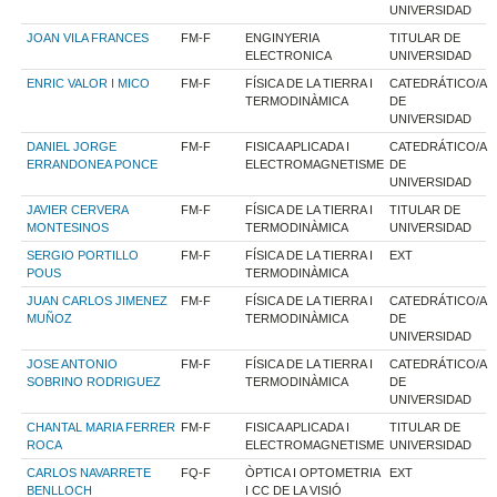
UNIVERSIDAD
JOAN VILA FRANCES
FM-F
ENGINYERIA
TITULAR DE
ELECTRONICA
UNIVERSIDAD
ENRIC VALOR I MICO
FM-F
FÍSICA DE LA TIERRA I
CATEDRÁTICO/A
TERMODINÀMICA
DE
UNIVERSIDAD
DANIEL JORGE
FM-F
FISICA APLICADA I
CATEDRÁTICO/A
ERRANDONEA PONCE
ELECTROMAGNETISME
DE
UNIVERSIDAD
JAVIER CERVERA
FM-F
FÍSICA DE LA TIERRA I
TITULAR DE
MONTESINOS
TERMODINÀMICA
UNIVERSIDAD
SERGIO PORTILLO
FM-F
FÍSICA DE LA TIERRA I
EXT
POUS
TERMODINÀMICA
JUAN CARLOS JIMENEZ
FM-F
FÍSICA DE LA TIERRA I
CATEDRÁTICO/A
MUÑOZ
TERMODINÀMICA
DE
UNIVERSIDAD
JOSE ANTONIO
FM-F
FÍSICA DE LA TIERRA I
CATEDRÁTICO/A
SOBRINO RODRIGUEZ
TERMODINÀMICA
DE
UNIVERSIDAD
CHANTAL MARIA FERRER
FM-F
FISICA APLICADA I
TITULAR DE
ROCA
ELECTROMAGNETISME
UNIVERSIDAD
CARLOS NAVARRETE
FQ-F
ÒPTICA I OPTOMETRIA
EXT
BENLLOCH
I CC DE LA VISIÓ