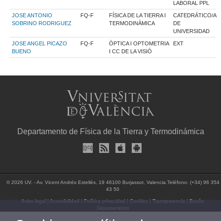
LABORAL PPL
JOSE ANTONIO
FQ-F
FÍSICA DE LA TIERRA I
CATEDRÁTICO/A
SOBRINO RODRIGUEZ
TERMODINÀMICA
DE
UNIVERSIDAD
JOSE ANGEL PICAZO
FQ-F
ÒPTICA I OPTOMETRIA
EXT
BUENO
I CC DE LA VISIÓ
Departamento de Física de la Tierra y Termodinámica
© 2026 UV. - Av. Vicent Andrés Estellés, 19 46100 Burjassot, Valencia.Teléfono: (+34) 96 354
43 50
Aviso legal
|
Accesibilidad
|
Política privacidad
|
Cookies
|
Transparencia
|
Buzón
Departamento