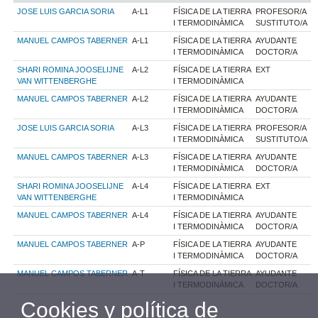
JOSE LUIS GARCIA SORIA
A-L1
FÍSICA DE LA TIERRA
PROFESOR/A
I TERMODINÀMICA
SUSTITUTO/A
MANUEL CAMPOS TABERNER
A-L1
FÍSICA DE LA TIERRA
AYUDANTE
I TERMODINÀMICA
DOCTOR/A
SHARI ROMINA JOOSELIJNE
A-L2
FÍSICA DE LA TIERRA
EXT
VAN WITTENBERGHE
I TERMODINÀMICA
MANUEL CAMPOS TABERNER
A-L2
FÍSICA DE LA TIERRA
AYUDANTE
I TERMODINÀMICA
DOCTOR/A
JOSE LUIS GARCIA SORIA
A-L3
FÍSICA DE LA TIERRA
PROFESOR/A
I TERMODINÀMICA
SUSTITUTO/A
MANUEL CAMPOS TABERNER
A-L3
FÍSICA DE LA TIERRA
AYUDANTE
I TERMODINÀMICA
DOCTOR/A
SHARI ROMINA JOOSELIJNE
A-L4
FÍSICA DE LA TIERRA
EXT
VAN WITTENBERGHE
I TERMODINÀMICA
MANUEL CAMPOS TABERNER
A-L4
FÍSICA DE LA TIERRA
AYUDANTE
I TERMODINÀMICA
DOCTOR/A
MANUEL CAMPOS TABERNER
A-P
FÍSICA DE LA TIERRA
AYUDANTE
I TERMODINÀMICA
DOCTOR/A
MANUEL CAMPOS TABERNER
A-T
FÍSICA DE LA TIERRA
AYUDANTE
I TERMODINÀMICA
DOCTOR/A
Cookies y política de