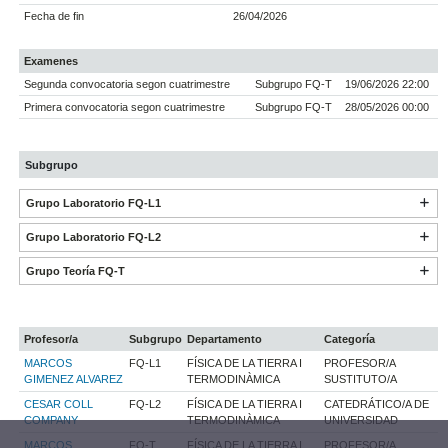
Fecha de fin
26/04/2026
Examenes
Segunda convocatoria segon cuatrimestre
Subgrupo FQ-T
19/06/2026 22:00
Primera convocatoria segon cuatrimestre
Subgrupo FQ-T
28/05/2026 00:00
Subgrupo
Grupo Laboratorio FQ-L1
Grupo Laboratorio FQ-L2
Grupo Teoría FQ-T
Profesor/a
Subgrupo
Departamento
Categoría
MARCOS
FQ-L1
FÍSICA DE LA TIERRA I
PROFESOR/A
GIMENEZ ALVAREZ
TERMODINÀMICA
SUSTITUTO/A
CESAR COLL
FQ-L2
FÍSICA DE LA TIERRA I
CATEDRÁTICO/A DE
COMPANY
TERMODINÀMICA
UNIVERSIDAD
MARCOS
FQ-T
FÍSICA DE LA TIERRA I
PROFESOR/A