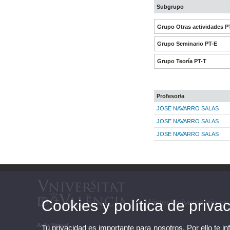
Subgrupo
Grupo Otras actividades P
Grupo Seminario PT-E
Grupo Teoría PT-T
Profesor/a
JOSE NAVARRO SALAS
JOSE NAVARRO SALAS
JOSE NAVARRO SALAS
Cookies y política de priva
Máster Universitario e
Aula Virtual
Tu privacidad es importante para nosotros. Por ello te i