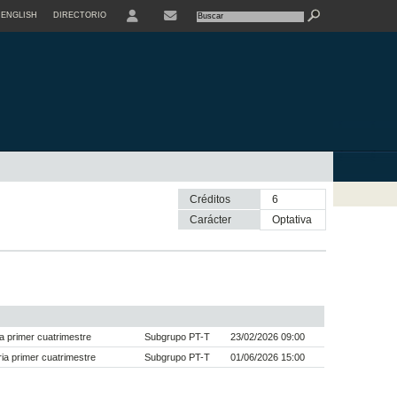
ENGLISH
DIRECTORIO
USER
Créditos
6
Carácter
optativa
a primer cuatrimestre
Subgrupo PT-T
23/02/2026 09:00
a primer cuatrimestre
Subgrupo PT-T
01/06/2026 15:00