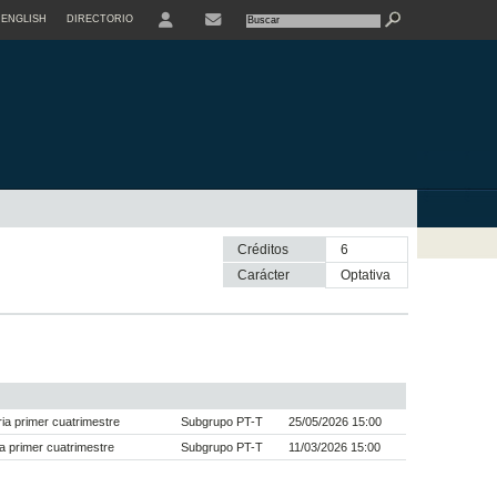
ENGLISH
DIRECTORIO
USER
Créditos
6
Carácter
optativa
a primer cuatrimestre
Subgrupo PT-T
25/05/2026 15:00
a primer cuatrimestre
Subgrupo PT-T
11/03/2026 15:00