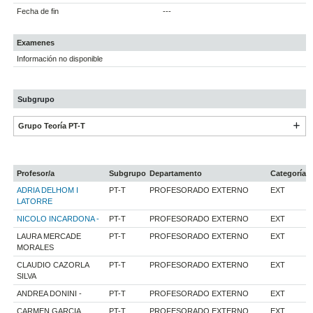
Fecha de fin
---
Examenes
Información no disponible
Subgrupo
Grupo Teoría PT-T
Profesor/a
Subgrupo
Departamento
Categoría
ADRIA DELHOM I
PT-T
PROFESORADO EXTERNO
EXT
LATORRE
NICOLO INCARDONA -
PT-T
PROFESORADO EXTERNO
EXT
LAURA MERCADE
PT-T
PROFESORADO EXTERNO
EXT
MORALES
CLAUDIO CAZORLA
PT-T
PROFESORADO EXTERNO
EXT
SILVA
ANDREA DONINI -
PT-T
PROFESORADO EXTERNO
EXT
CARMEN GARCIA
PT-T
PROFESORADO EXTERNO
EXT