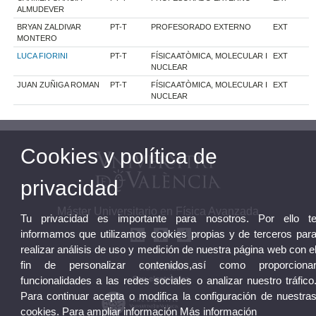
ALMUDEVER
BRYAN ZALDIVAR
PT-T
PROFESORADO EXTERNO
EXT
MONTERO
LUCA FIORINI
PT-T
FÍSICA ATÒMICA, MOLECULAR I
EXT
NUCLEAR
JUAN ZUÑIGA ROMAN
PT-T
FÍSICA ATÒMICA, MOLECULAR I
EXT
NUCLEAR
Cookies y política de
privacidad
Máster Universitario en Física Avanzada
Tu privacidad es importante para nosotros. Por ello t
informamos que utilizamos cookies propias y de terceros par
realizar análisis de uso y medición de nuestra página web con e
fin de personalizar contenidos,así como proporciona
Aula Virtual
Seu electrònica
funcionalidades a las redes sociales o analizar nuestro tráfico
Para continuar acepta o modifica la configuración de nuestra
cookies. Para ampliar información
Más información