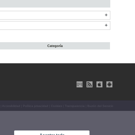
Categoría
|
Accesibilidad
|
Política privacidad
|
Cookies
|
Transparencia
|
Buzón del Servicio