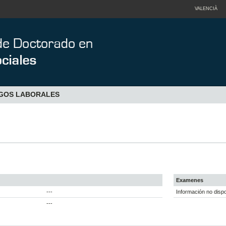
VALENCIÀ
SGOS LABORALES
Examenes
---
Información no dispo
---