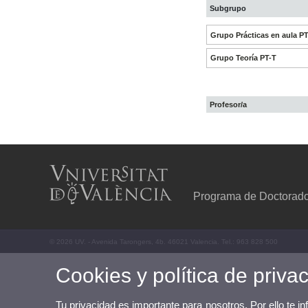
Subgrupo
Grupo Prácticas en aula P
Grupo Teoría PT-T
Profesor/a
Programa de Doctorado
© 2026 UV. - Avenida Tarongers, 4b. 46021 Valencia. Tel.: 963 828 500
Cookies y política de priva
Tu privacidad es importante para nosotros. Por ello te i