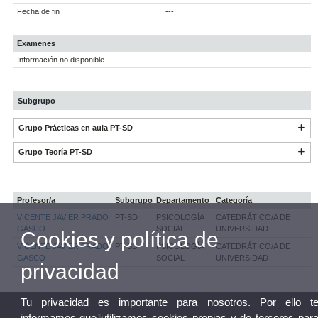
Fecha de fin
---
Examenes
Información no disponible
Subgrupo
Grupo Prácticas en aula PT-SD
Grupo Teoría PT-SD
Profesor/a
Subgrupo
Departamento
Categoría
VICENTE JAVIER PRADO
PT-SD
PSICOLOGÍA
CATEDRÁTICO/A DE
GASCO
SOCIAL
UNIVERSIDAD
Cookies y política de
VICENTE JAVIER PRADO
PT-SD
PSICOLOGÍA
CATEDRÁTICO/A DE
GASCO
SOCIAL
UNIVERSIDAD
privacidad
Tu privacidad es importante para nosotros. Por ello t
informamos que utilizamos cookies propias y de terceros par