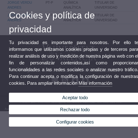
JORGE VERDU
PT-P
QUÍMICA
TITULAR DE
ANDRES
ANALÍTICA
UNIVERSIDAD
Cookies y política de
JORGE VERDU
PT-T
QUÍMICA
TITULAR DE
ANDRES
ANALÍTICA
UNIVERSIDAD
privacidad
Tu privacidad es importante para nosotros. Por ello t
informamos que utilizamos cookies propias y de terceros par
realizar análisis de uso y medición de nuestra página web con e
fin de personalizar contenidos,así como proporciona
funcionalidades a las redes sociales o analizar nuestro tráfico
Programa de Doctorado en Ciencias Sociales
Para continuar acepta o modifica la configuración de nuestra
cookies. Para ampliar información
Más información
Aceptar todo
© 2026 UV. - Avenida Tarongers, 4b. 46021 Valencia. Tel.: 963 828 500
Rechazar todo
Aviso legal
|
Accesibilidad
|
Política privacidad
|
Cookies
|
Transparencia
|
Buzón del Servicio
Configurar cookies