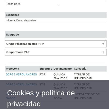
Fecha de fin
---
Examenes
Información no disponible
Subgrupo
Grupo Prácticas en aula PT-P
Grupo Teoría PT-T
Profesor/a
Subgrupo
Departamento
Categoría
JORGE VERDU ANDRES
PT-P
QUÍMICA
TITULAR DE
ANALÍTICA
UNIVERSIDAD
JORGE VERDU ANDRES
PT-T
QUÍMICA
TITULAR DE
ANALÍTICA
UNIVERSIDAD
Cookies y política de
VICENTE JAVIER PRADO
PT-T
PSICOLOGÍA
CATEDRÁTICO/A DE
GASCO
SOCIAL
UNIVERSIDAD
privacidad