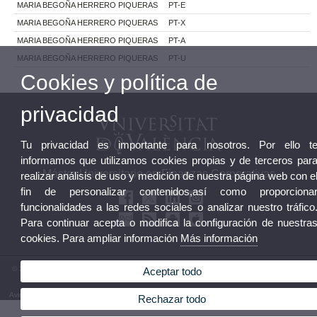
MARIA BEGOÑA HERRERO PIQUERAS
PT-E
MARIA BEGOÑA HERRERO PIQUERAS
PT-X
MARIA BEGOÑA HERRERO PIQUERAS
PT-A
MARIA BEGOÑA HERRERO PIQUERAS
PT-U
Cookies y política de
privacidad
Tu privacidad es importante para nosotros. Por ello t
informamos que utilizamos cookies propias y de terceros par
Máster Universitario en Finanzas Corporativas
realizar análisis de uso y medición de nuestra página web con e
fin de personalizar contenidos,así como proporciona
funcionalidades a las redes sociales o analizar nuestro tráfico
Para continuar acepta o modifica la configuración de nuestra
cookies. Para ampliar información
Más información
© 2026 UV. - Campus Tarongers. Av. del Tarongers, s/n. 46022 Valencia. Teléfono: 963 828
Aceptar todo
549
Aviso legal
|
Accesibilidad
|
Política privacidad
|
Cookies
|
Transparencia
|
Buzón de Contacto
Rechazar todo