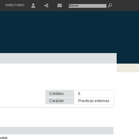
DIRECTORIO
USER
Créditos
6
Carácter
practicas externas
nible