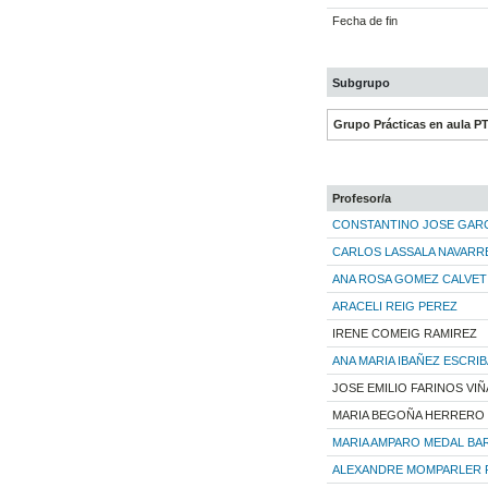
Fecha de fin
Subgrupo
Grupo Prácticas en aula P
Profesor/a
CONSTANTINO JOSE GARC
CARLOS LASSALA NAVARR
ANA ROSA GOMEZ CALVET
ARACELI REIG PEREZ
IRENE COMEIG RAMIREZ
ANA MARIA IBAÑEZ ESCRI
JOSE EMILIO FARINOS VIÑ
MARIA BEGOÑA HERRERO
MARIA AMPARO MEDAL BA
ALEXANDRE MOMPARLER 