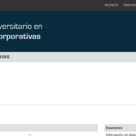
VALENCIÀ
ENGLISH
IVAS
Examenes
---
Información no dispo