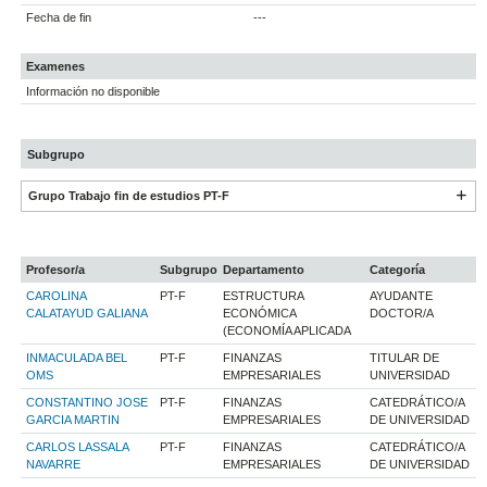
Fecha de fin
---
Examenes
Información no disponible
Subgrupo
Grupo Trabajo fin de estudios PT-F
Profesor/a
Subgrupo
Departamento
Categoría
CAROLINA
PT-F
ESTRUCTURA
AYUDANTE
CALATAYUD GALIANA
ECONÓMICA
DOCTOR/A
(ECONOMÍA APLICADA
INMACULADA BEL
PT-F
FINANZAS
TITULAR DE
OMS
EMPRESARIALES
UNIVERSIDAD
CONSTANTINO JOSE
PT-F
FINANZAS
CATEDRÁTICO/A
GARCIA MARTIN
EMPRESARIALES
DE UNIVERSIDAD
CARLOS LASSALA
PT-F
FINANZAS
CATEDRÁTICO/A
NAVARRE
EMPRESARIALES
DE UNIVERSIDAD