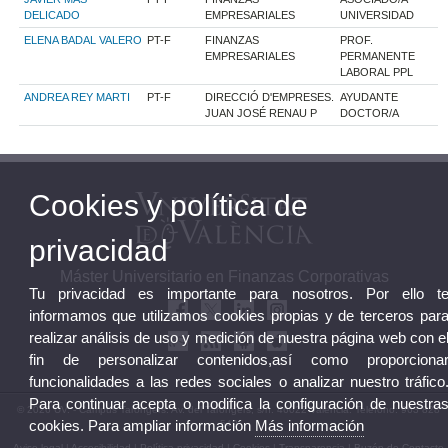
DELICADO
EMPRESARIALES
UNIVERSIDAD
ELENA BADAL VALERO
PT-F
FINANZAS
PROF.
EMPRESARIALES
PERMANENTE
LABORAL PPL
ANDREA REY MARTI
PT-F
DIRECCIÓ D'EMPRESES.
AYUDANTE
JUAN JOSÉ RENAU P
DOCTOR/A
Cookies y política de
privacidad
Máster Universitario en Finanzas Corporativas
Tu privacidad es importante para nosotros. Por ello t
informamos que utilizamos cookies propias y de terceros par
realizar análisis de uso y medición de nuestra página web con e
fin de personalizar contenidos,así como proporciona
funcionalidades a las redes sociales o analizar nuestro tráfico
Para continuar acepta o modifica la configuración de nuestra
© 2026 UV. - Campus Tarongers. Av. del Tarongers, s/n. 46022 Valencia. Teléfono: 963 828
cookies. Para ampliar información
Más información
549
Aviso legal
|
Accesibilidad
|
Política privacidad
|
Cookies
|
Transparencia
|
Buzón de Contacto