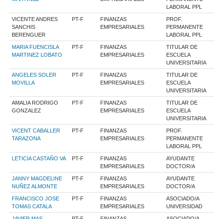
LABORAL PPL
VICENTE ANDRES
PT-F
FINANZAS
PROF.
SANCHIS
EMPRESARIALES
PERMANENTE
BERENGUER
LABORAL PPL
MARIA FUENCISLA
PT-F
FINANZAS
TITULAR DE
MARTINEZ LOBATO
EMPRESARIALES
ESCUELA
UNIVERSITARIA
ANGELES SOLER
PT-F
FINANZAS
TITULAR DE
MOVILLA
EMPRESARIALES
ESCUELA
UNIVERSITARIA
AMALIA RODRIGO
PT-F
FINANZAS
TITULAR DE
GONZALEZ
EMPRESARIALES
ESCUELA
UNIVERSITARIA
VICENT CABALLER
PT-F
FINANZAS
PROF.
TARAZONA
EMPRESARIALES
PERMANENTE
LABORAL PPL
LETICIA CASTAÑO VA
PT-F
FINANZAS
AYUDANTE
EMPRESARIALES
DOCTOR/A
JANNY MAGDELINE
PT-F
FINANZAS
AYUDANTE
NUÑEZ ALMONTE
EMPRESARIALES
DOCTOR/A
FRANCISCO JOSE
PT-F
FINANZAS
ASOCIADO/A
TOMAS CATALA
EMPRESARIALES
UNIVERSIDAD
JAVIER MAS
PT-F
FINANZAS
ASOCIADO/A