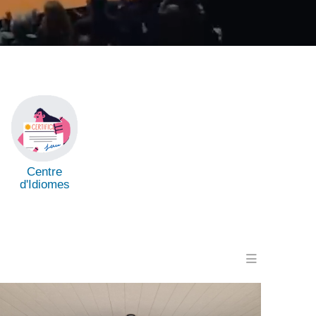
Centre
d'Idiomes
Menu en