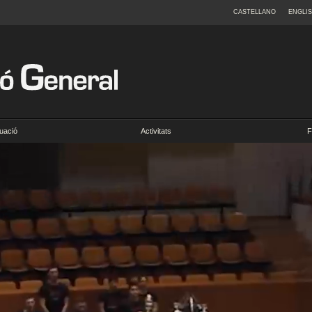
CASTELLANO
ENGLI
uació
Activitats
F