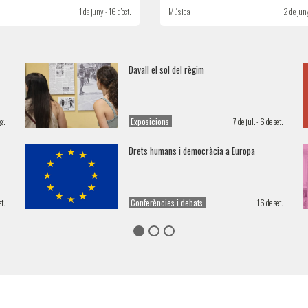
1 de juny - 16 d’oct.
Música
2 de juny
Davall el sol del règim
g.
Exposicions
7 de jul. - 6 de set.
Drets humans i democràcia a Europa
t.
Conferències i debats
16 de set.