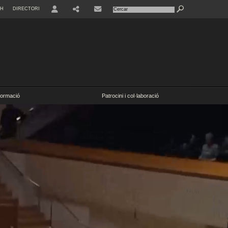
SH
DIRECTORI
ormació
Patrocini i col·laboració