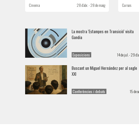
Cinema
28 d’abr. - 28 de maig
Cursos
La mostra 'Estampes en Transició' visita
Gandia
Exposicions
14 de jul. - 29 d’a
Buscant un Miguel Hernández per al segle
XXI
Conferències i debats
15 de se