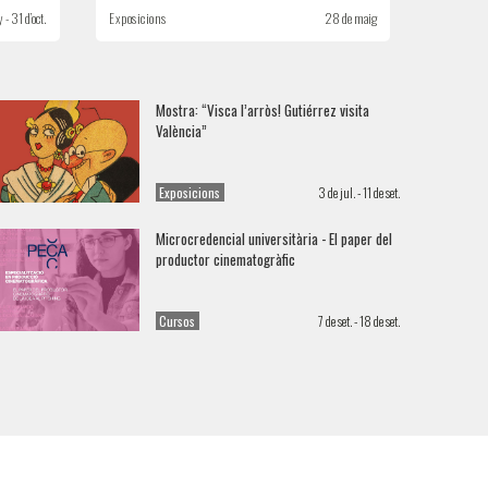
 - 31 d’oct.
Exposicions
28 de maig
Mostra: “Visca l’arròs! Gutiérrez visita
València”
Exposicions
3 de jul. - 11 de set.
Microcredencial universitària - El paper del
productor cinematogràfic
Cursos
7 de set. - 18 de set.