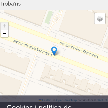
Troba'ns
La Covid-19 tindrà un impacte molt gran en la
bretxa de gènere
+
−
La Covid-19 tindrà un impacte molt gran en la
bretxa de gènere
Estableixen com a doctrina jurisprudencial
les conclusions que va emetre la Universitat
de València
Analitzen els efectes de les pandèmies en els
espais públics en el Renaixement i en
Leaflet
|
©
OpenStreetMap
contributors ©
CARTO
l’actualitat
Cookies i política de