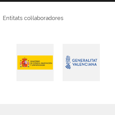
neuronal masculí
Entitats col·laboradores
Un grup internacional d’especialistes revelen
noves i inesperades poblacions de forats
negres
Augmenta la demanda de mesures de
conciliació entre el personal de la UV
El desenvolupament de les àrees rurals com
a espais d’oportunitat postCovid-19
La Covid-19 tindrà un impacte molt gran en la
bretxa de gènere