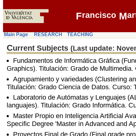
F
rancisco
M
ar
Main Page
RESEARCH
TEACHING
C
urrent Subjects
(Last update: Nove
Fundamentos de Informática Gráfica (Fu
Graphics). Titulación: Grado de Multimedia
Agrupamiento y variedades (Clustering an
Titulación: Grado Ciencia de Datos. Curso: 
Laboratorio de Autómatas y Lenguajes (A
languajes). Titulación: Grado Informática. 
Master Propio en Inteligencia Artificial A
Specific Degree 'Master in Advanced and Appli
Proyectos Final de Grado (Final grade proj