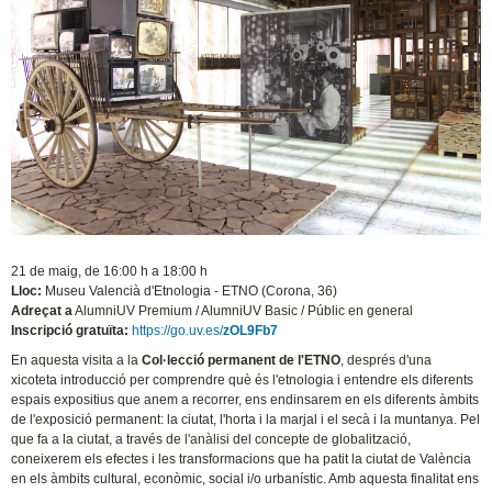
21 de maig, de 16:00 h a 18:00 h
Lloc:
Museu Valencià d'Etnologia - ETNO (Corona, 36)
Adreçat a
AlumniUV Premium / AlumniUV Basic / Públic en general
Inscripció gratuïta:
https://go.uv.es/
zOL9Fb7
En aquesta visita a la
Col·lecció permanent de l'ETNO
, després d'una
xicoteta introducció per comprendre què és l'etnologia i entendre els diferents
espais expositius que anem a recorrer, ens endinsarem en els diferents àmbits
de l'exposició permanent: la ciutat, l'horta i la marjal i el secà i la muntanya. Pel
que fa a la ciutat, a través de l'anàlisi del concepte de globalització,
coneixerem els efectes i les transformacions que ha patit la ciutat de València
en els àmbits cultural, econòmic, social i/o urbanístic. Amb aquesta finalitat ens