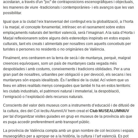
acostaran, a través d'un "joc" de contraposicions escenogràfiques i objectuals,
les maneres de viure -tradicionals i contemporànies- i els avanços que les van
possibilitar.
Igual que a la ciutat l’eix transversal del contingut era la globalització, a l’horta
i la marjal, el concepte fonamental, intrínsec en el raonament sobre estos
emplaçaments naturals del territori valencià, serà l’imaginari. A la sala d’Horta i
Marjal reflexionarem sobre alguns dels estereotips inspirats en estos espais
culturals, tant els creats i alimentats per nosaltres com aquells concebuts per
turistes o persones no residents o no originàries de València.
Finalment, ens centrarem en la terra de secà i de muntanya, perquè, malgrat
creences equívoques, som un país de muntanyes cada vegada més
despoblades i amb costums, coneixements i tradicions oblidades. Per a una
gran part de nosaltres, urbanites per obligació o per devoció, els secans i les
muntanyes són espais idealitzats. És l’antítesi de la ciutat. Ací volem que us
fixeu en altres realitats menys conegudes que també hi ha en estos territoris:
les ciutats industrials, el patrimoni natural i immaterial, la despoblació,
l’emigració o l’explotació dels recursos naturals.
Conscients del valor dels museus com a instruments d’educació i de difusió de
la cultura, des del Col·lectiu AlumniUV hem creat el
Club MUSEALUMNIUV
per tal d'organitzar visites guiades en grup en museus de la província als que
es puga accedir preferentment amb transport públic.
La província de València compta amb un gran nombre de col·leccions i espais
museogràfics per a apropar-se a la història, la cultura i l’art valencià. Es pot