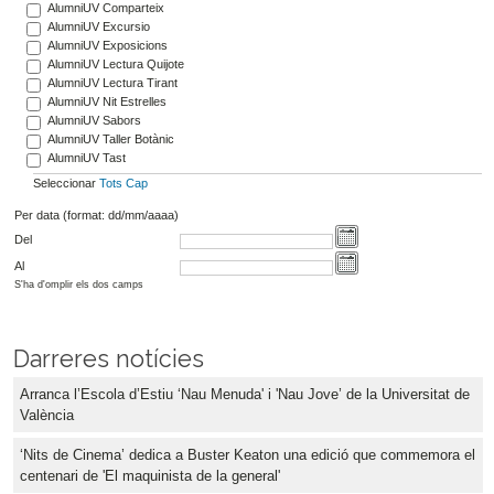
AlumniUV Comparteix
AlumniUV Excursio
AlumniUV Exposicions
AlumniUV Lectura Quijote
AlumniUV Lectura Tirant
AlumniUV Nit Estrelles
AlumniUV Sabors
AlumniUV Taller Botànic
AlumniUV Tast
Seleccionar
Tots
Cap
Per data (format: dd/mm/aaaa)
Del
Al
S'ha d'omplir els dos camps
Darreres notícies
Arranca l’Escola d’Estiu ‘Nau Menuda' i 'Nau Jove’ de la Universitat de
València
‘Nits de Cinema’ dedica a Buster Keaton una edició que commemora el
centenari de 'El maquinista de la general'