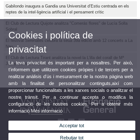
Gabilondo inaugura a Gandia una Universitat d’Estiu centrada en els
reptes de la intel·ligència artificial i el pensament crític
El Club de Lectura Quijote analitza "Comerás flores" de Lucía Solla
Sobral
Cookies i política de
El festival Serenates celebra la seua 39a edició amb 12 concerts a La
privacitat
Nau
El Club de Lectura Tirant analitza la novel·la L'illa del corall de Mª
La teva privacitat és important per a nosaltres. Per això,
Josep Carro De Mena
t'informem que utilitzem cookies pròpies i de tercers per a
realitzar anàlisis d'ús i mesurament de la nostra pàgina web
amb la finalitat de personalitzar continguts,així com
proporcionar funcionalitats a les xarxes socials o analitzar el
nostre trànsit. Per a continuar accepta o modifica la
configuració de les nostres cookies. Per a obtenir més
informació
Més informació
Acceptar tot
Rebutjar tot