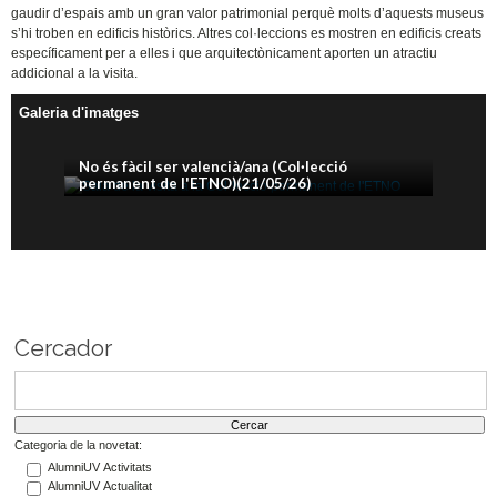
gaudir d’espais amb un gran valor patrimonial perquè molts d’aquests museus
s’hi troben en edificis històrics. Altres col·leccions es mostren en edificis creats
específicament per a elles i que arquitectònicament aporten un atractiu
addicional a la visita.
Galeria d'imatges
No és fàcil ser valencià/ana (Col·lecció
permanent de l'ETNO)(21/05/26)
Cercador
Categoria de la novetat:
AlumniUV Activitats
AlumniUV Actualitat