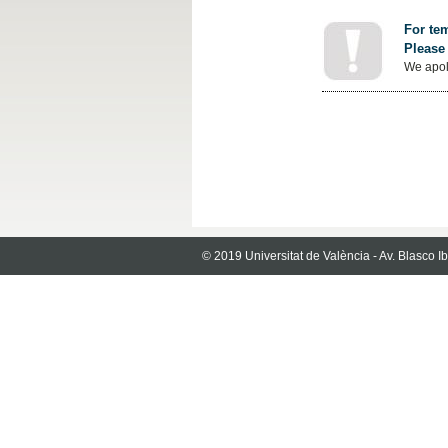
For tem
Please 
We apol
© 2019 Universitat de València - Av. Blasco 