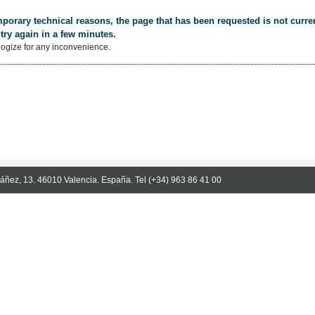
porary technical reasons, the page that has been requested is not curren
try again in a few minutes.
ogize for any inconvenience.
Ibáñez, 13. 46010 Valencia. España. Tel (+34) 963 86 41 00