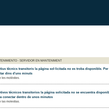
ENIMIENTO - SERVIDOR EN MANTENIMENT
ius tècnics transitoris la pàgina sol·licitada no es troba disponible. Per 
tar dins d'uns minuts
 les molèsties.
ivos técnicos transitorios la página solicitada no se encuentra disponib
 a conectar dentro de unos minutos
 las molestias.