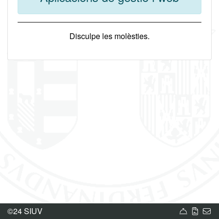
Disculpe les molèsties.
Carta de
Norm
Bú
©24 SIUV