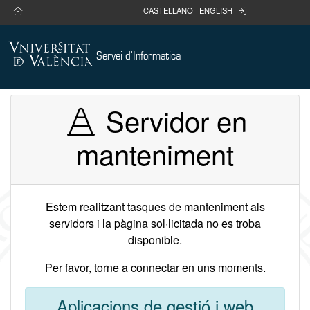
Anar al contingut
home
login
CASTELLANO
ENGLISH
Servei d'Informatica
Servidor en
manteniment
Estem realitzant tasques de manteniment als
servidors i la pàgina sol·licitada no es troba
disponible.
Per favor, torne a connectar en uns moments.
Aplicacions de gestió i web