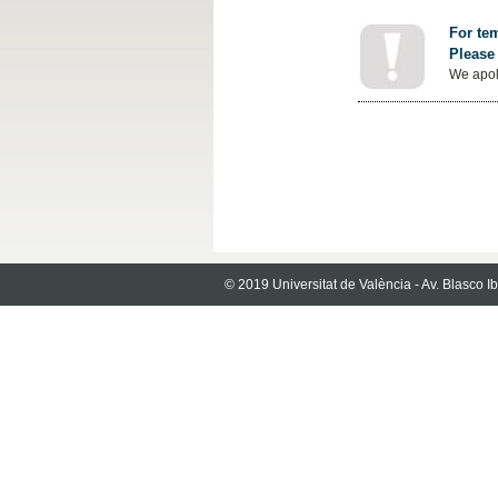
For tem
Please 
We apol
© 2019 Universitat de València - Av. Blasco 