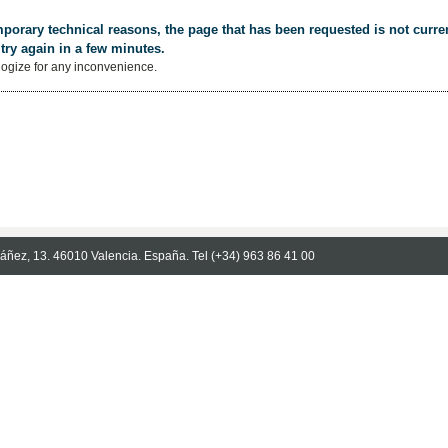
porary technical reasons, the page that has been requested is not curren
try again in a few minutes.
ogize for any inconvenience.
Ibáñez, 13. 46010 Valencia. España. Tel (+34) 963 86 41 00