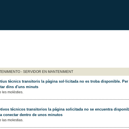
ENIMIENTO - SERVIDOR EN MANTENIMENT
ius tècnics transitoris la pàgina sol·licitada no es troba disponible. Per 
tar dins d'uns minuts
 les molèsties.
ivos técnicos transitorios la página solicitada no se encuentra disponib
 a conectar dentro de unos minutos
 las molestias.