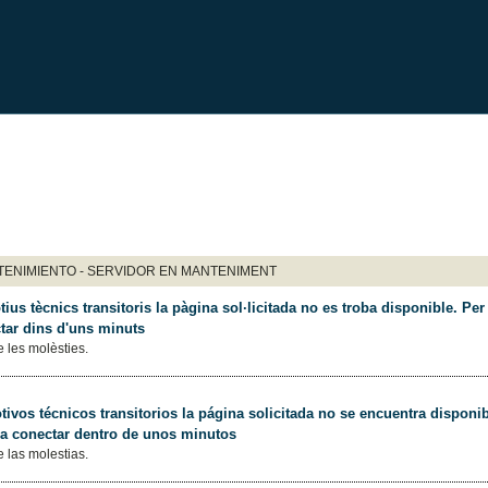
ENIMIENTO - SERVIDOR EN MANTENIMENT
ius tècnics transitoris la pàgina sol·licitada no es troba disponible. Per 
tar dins d'uns minuts
 les molèsties.
ivos técnicos transitorios la página solicitada no se encuentra disponib
 a conectar dentro de unos minutos
 las molestias.