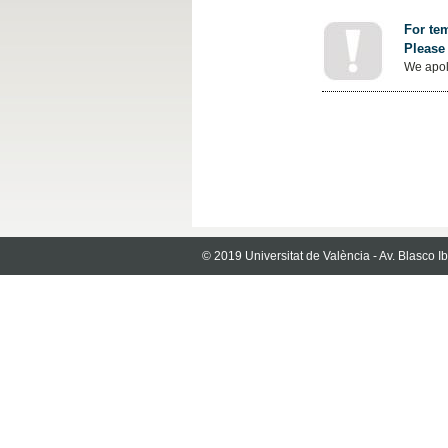
For tem
Please 
We apol
© 2019 Universitat de València - Av. Blasco 