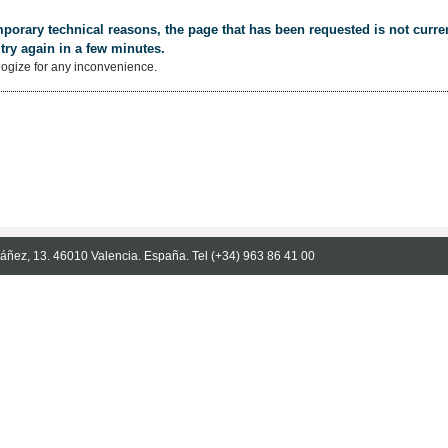
porary technical reasons, the page that has been requested is not curren
try again in a few minutes.
ogize for any inconvenience.
Ibáñez, 13. 46010 Valencia. España. Tel (+34) 963 86 41 00