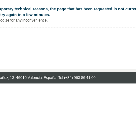
porary technical reasons, the page that has been requested is not curren
try again in a few minutes.
ogize for any inconvenience.
Ibáñez, 13. 46010 Valencia. España. Tel (+34) 963 86 41 00