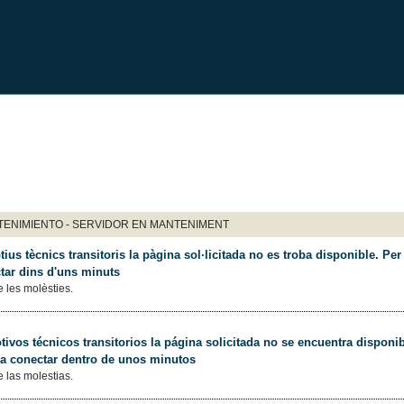
ENIMIENTO - SERVIDOR EN MANTENIMENT
ius tècnics transitoris la pàgina sol·licitada no es troba disponible. Per 
tar dins d'uns minuts
 les molèsties.
ivos técnicos transitorios la página solicitada no se encuentra disponib
 a conectar dentro de unos minutos
 las molestias.