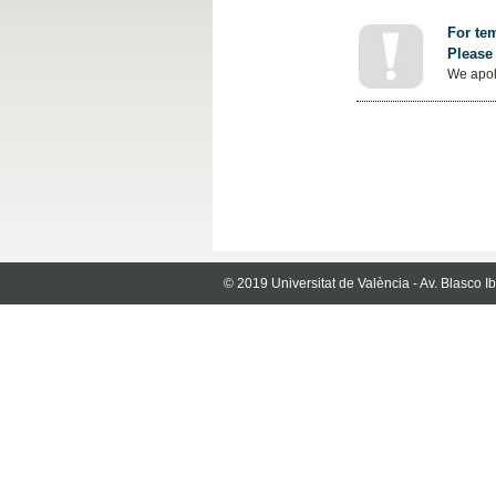
For tem
Please 
We apol
© 2019 Universitat de València - Av. Blasco 