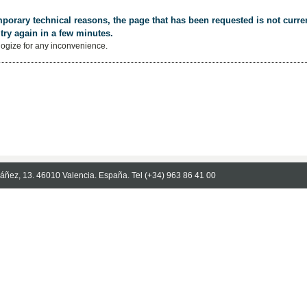
porary technical reasons, the page that has been requested is not curren
try again in a few minutes.
ogize for any inconvenience.
Ibáñez, 13. 46010 Valencia. España. Tel (+34) 963 86 41 00