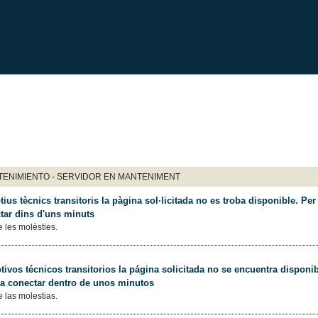
ENIMIENTO - SERVIDOR EN MANTENIMENT
ius tècnics transitoris la pàgina sol·licitada no es troba disponible. Per 
tar dins d'uns minuts
 les molèsties.
ivos técnicos transitorios la página solicitada no se encuentra disponib
 a conectar dentro de unos minutos
 las molestias.