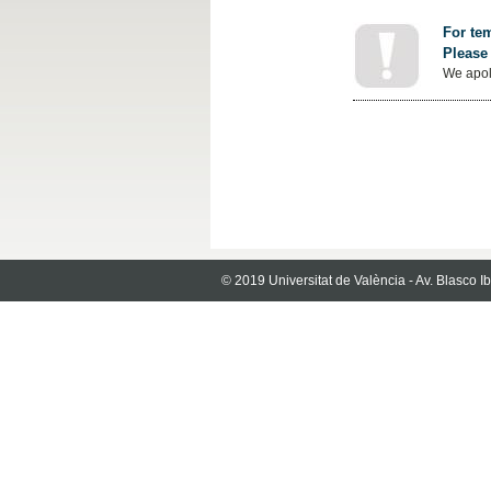
For tem
Please 
We apol
© 2019 Universitat de València - Av. Blasco 