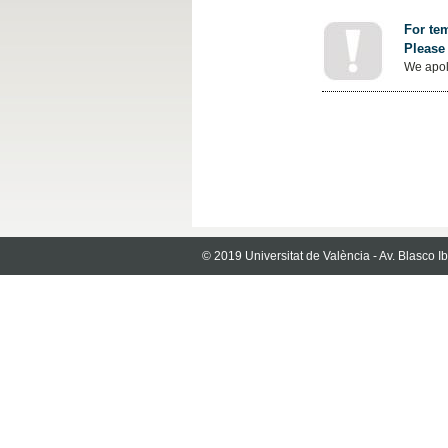
For tem
Please 
We apol
© 2019 Universitat de València - Av. Blasco 