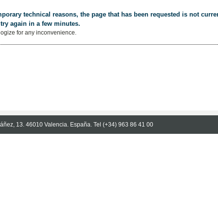
porary technical reasons, the page that has been requested is not curren
try again in a few minutes.
ogize for any inconvenience.
Ibáñez, 13. 46010 Valencia. España. Tel (+34) 963 86 41 00