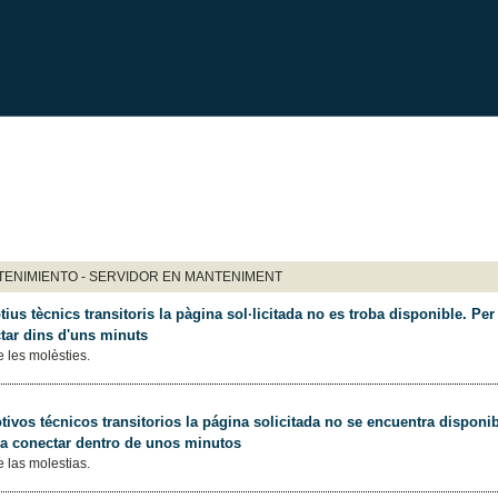
ENIMIENTO - SERVIDOR EN MANTENIMENT
ius tècnics transitoris la pàgina sol·licitada no es troba disponible. Per 
tar dins d'uns minuts
 les molèsties.
ivos técnicos transitorios la página solicitada no se encuentra disponib
 a conectar dentro de unos minutos
 las molestias.