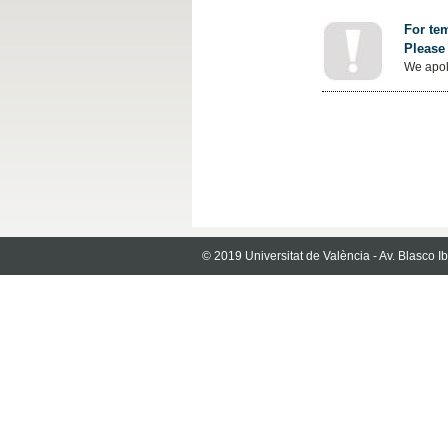
For tem
Please 
We apol
© 2019 Universitat de València - Av. Blasco 