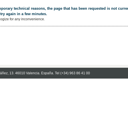
porary technical reasons, the page that has been requested is not curren
try again in a few minutes.
ogize for any inconvenience.
Ibáñez, 13. 46010 Valencia. España. Tel (+34) 963 86 41 00