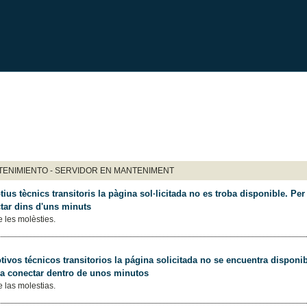
ENIMIENTO - SERVIDOR EN MANTENIMENT
ius tècnics transitoris la pàgina sol·licitada no es troba disponible. Per 
tar dins d'uns minuts
 les molèsties.
ivos técnicos transitorios la página solicitada no se encuentra disponib
 a conectar dentro de unos minutos
 las molestias.