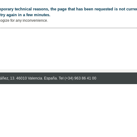
porary technical reasons, the page that has been requested is not curren
try again in a few minutes.
ogize for any inconvenience.
Ibáñez, 13. 46010 Valencia. España. Tel (+34) 963 86 41 00