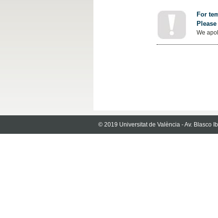
For tem
Please 
We apol
© 2019 Universitat de València - Av. Blasco 