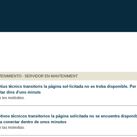
ENIMIENTO - SERVIDOR EN MANTENIMENT
ius tècnics transitoris la pàgina sol·licitada no es troba disponible. Per 
tar dins d'uns minuts
 les molèsties.
ivos técnicos transitorios la página solicitada no se encuentra disponib
 a conectar dentro de unos minutos
 las molestias.