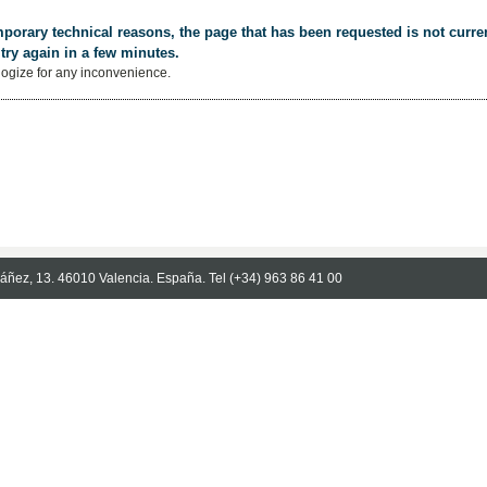
porary technical reasons, the page that has been requested is not curren
try again in a few minutes.
ogize for any inconvenience.
Ibáñez, 13. 46010 Valencia. España. Tel (+34) 963 86 41 00