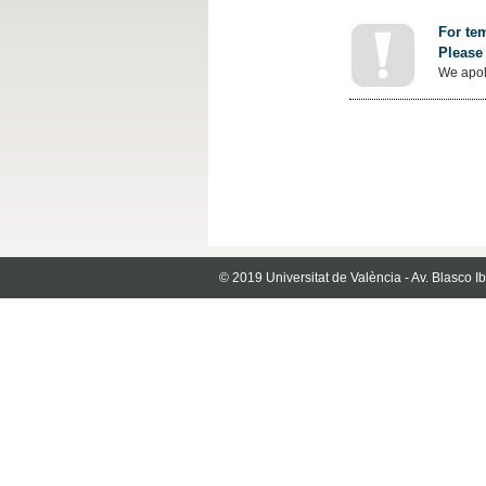
For tem
Please 
We apol
© 2019 Universitat de València - Av. Blasco 