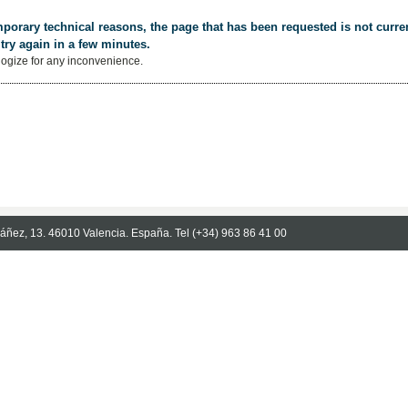
porary technical reasons, the page that has been requested is not curren
try again in a few minutes.
ogize for any inconvenience.
Ibáñez, 13. 46010 Valencia. España. Tel (+34) 963 86 41 00