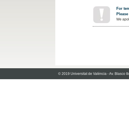
For tem
Please 
We apol
© 2019 Universitat de València - Av. Blasco 