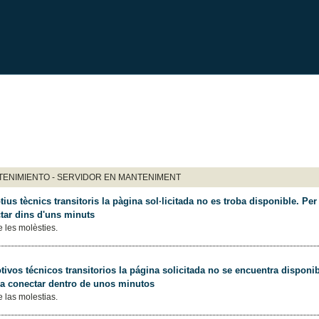
ENIMIENTO - SERVIDOR EN MANTENIMENT
ius tècnics transitoris la pàgina sol·licitada no es troba disponible. Per 
tar dins d'uns minuts
 les molèsties.
ivos técnicos transitorios la página solicitada no se encuentra disponib
 a conectar dentro de unos minutos
 las molestias.