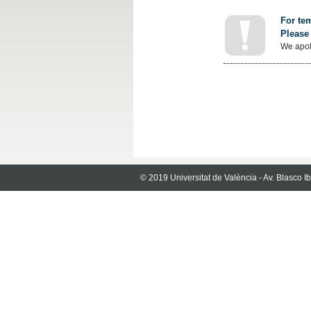
For tem
Please 
We apol
© 2019 Universitat de València - Av. Blasco 