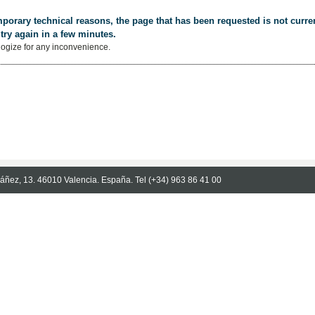
porary technical reasons, the page that has been requested is not curren
try again in a few minutes.
ogize for any inconvenience.
Ibáñez, 13. 46010 Valencia. España. Tel (+34) 963 86 41 00