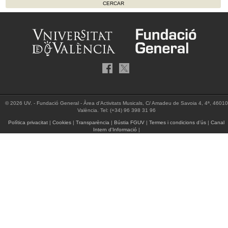
© 2026 UV. - Fundació General - Àrea d'Activitats Musicals, C/ Amadeu de Savoia 4, 4ª, 46010
València. Tel: (+34) 96 398 31 96
Política privacitat
|
Cookies
|
Transparència
|
Bústia FGUV
|
Termes i condicions d’ús
|
Canal
Intern d'Informació
|