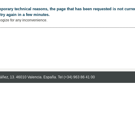
porary technical reasons, the page that has been requested is not curren
try again in a few minutes.
ogize for any inconvenience.
Ibáñez, 13. 46010 Valencia. España. Tel (+34) 963 86 41 00