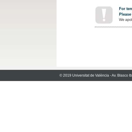
For tem
Please 
We apol
© 2019 Universitat de València - Av. Blasco 