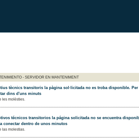
ENIMIENTO - SERVIDOR EN MANTENIMENT
ius tècnics transitoris la pàgina sol·licitada no es troba disponible. Per 
tar dins d'uns minuts
 les molèsties.
ivos técnicos transitorios la página solicitada no se encuentra disponib
 a conectar dentro de unos minutos
 las molestias.