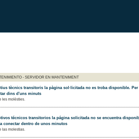
ENIMIENTO - SERVIDOR EN MANTENIMENT
ius tècnics transitoris la pàgina sol·licitada no es troba disponible. Per 
tar dins d'uns minuts
 les molèsties.
ivos técnicos transitorios la página solicitada no se encuentra disponib
 a conectar dentro de unos minutos
 las molestias.