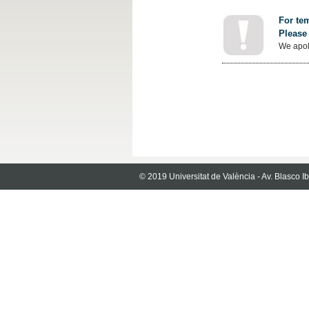
For tem
Please 
We apol
© 2019 Universitat de València - Av. Blasco 