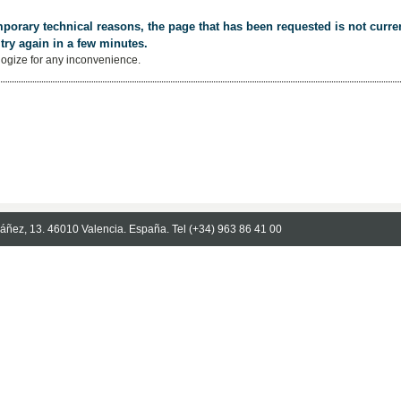
porary technical reasons, the page that has been requested is not curren
try again in a few minutes.
ogize for any inconvenience.
Ibáñez, 13. 46010 Valencia. España. Tel (+34) 963 86 41 00