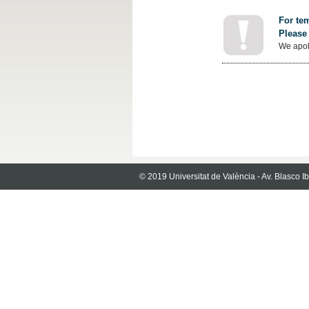
For tem
Please 
We apol
© 2019 Universitat de València - Av. Blasco 