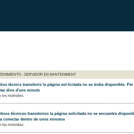
ENIMIENTO - SERVIDOR EN MANTENIMENT
ius tècnics transitoris la pàgina sol·licitada no es troba disponible. Per 
tar dins d'uns minuts
 les molèsties.
ivos técnicos transitorios la página solicitada no se encuentra disponib
 a conectar dentro de unos minutos
 las molestias.