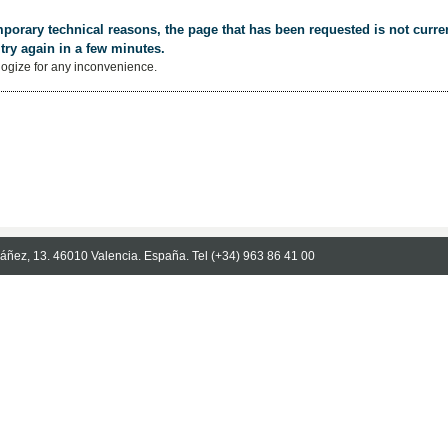
porary technical reasons, the page that has been requested is not curren
try again in a few minutes.
ogize for any inconvenience.
Ibáñez, 13. 46010 Valencia. España. Tel (+34) 963 86 41 00