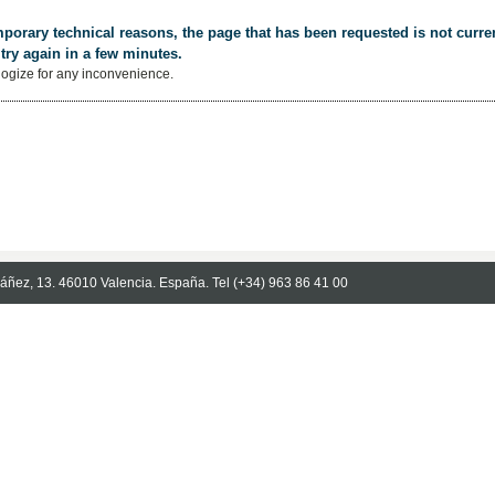
porary technical reasons, the page that has been requested is not curren
try again in a few minutes.
ogize for any inconvenience.
Ibáñez, 13. 46010 Valencia. España. Tel (+34) 963 86 41 00