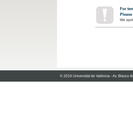
For tem
Please 
We apol
© 2019 Universitat de València - Av. Blasco 