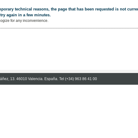
porary technical reasons, the page that has been requested is not curren
try again in a few minutes.
ogize for any inconvenience.
Ibáñez, 13. 46010 Valencia. España. Tel (+34) 963 86 41 00