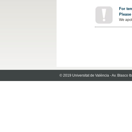
For tem
Please 
We apol
© 2019 Universitat de València - Av. Blasco 