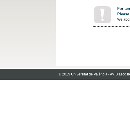
For tem
Please 
We apol
© 2019 Universitat de València - Av. Blasco 