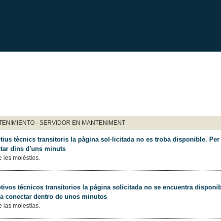
ENIMIENTO - SERVIDOR EN MANTENIMENT
ius tècnics transitoris la pàgina sol·licitada no es troba disponible. Per 
tar dins d'uns minuts
 les molèsties.
ivos técnicos transitorios la página solicitada no se encuentra disponib
 a conectar dentro de unos minutos
 las molestias.