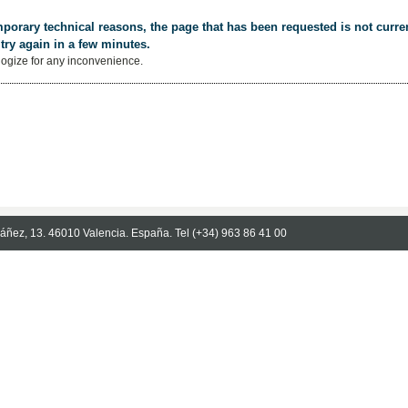
porary technical reasons, the page that has been requested is not curren
try again in a few minutes.
ogize for any inconvenience.
Ibáñez, 13. 46010 Valencia. España. Tel (+34) 963 86 41 00