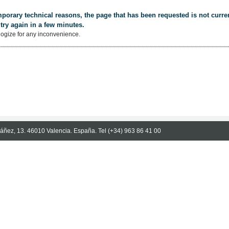
porary technical reasons, the page that has been requested is not curren
try again in a few minutes.
ogize for any inconvenience.
Ibáñez, 13. 46010 Valencia. España. Tel (+34) 963 86 41 00