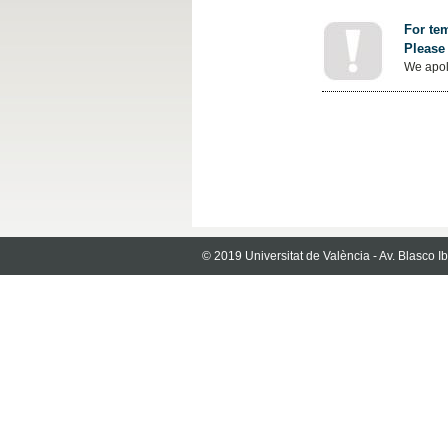
For tem
Please 
We apol
© 2019 Universitat de València - Av. Blasco 