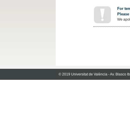
For tem
Please 
We apol
© 2019 Universitat de València - Av. Blasco 