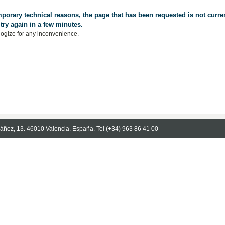
porary technical reasons, the page that has been requested is not curren
try again in a few minutes.
ogize for any inconvenience.
Ibáñez, 13. 46010 Valencia. España. Tel (+34) 963 86 41 00