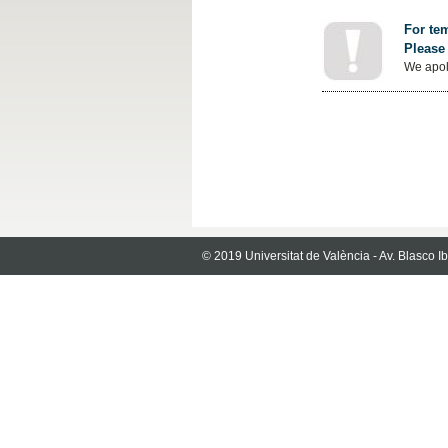
For tem
Please 
We apol
© 2019 Universitat de València - Av. Blasco 