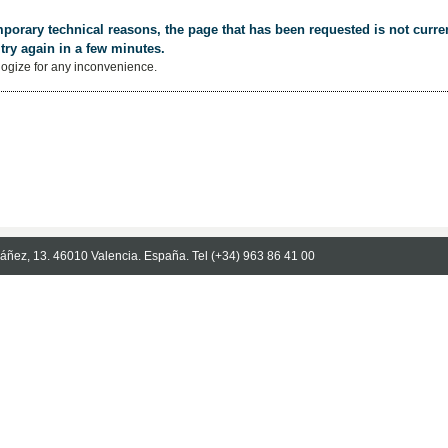
porary technical reasons, the page that has been requested is not curren
try again in a few minutes.
ogize for any inconvenience.
Ibáñez, 13. 46010 Valencia. España. Tel (+34) 963 86 41 00