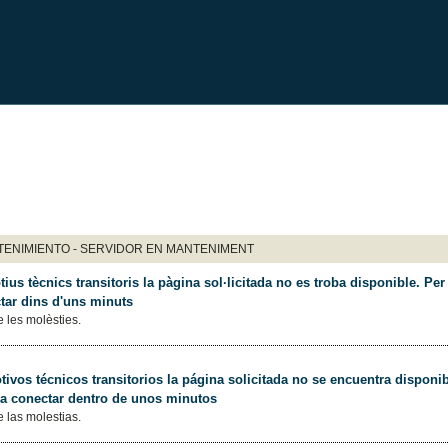
ENIMIENTO - SERVIDOR EN MANTENIMENT
ius tècnics transitoris la pàgina sol·licitada no es troba disponible. Per 
tar dins d'uns minuts
 les molèsties.
ivos técnicos transitorios la página solicitada no se encuentra disponib
 a conectar dentro de unos minutos
 las molestias.