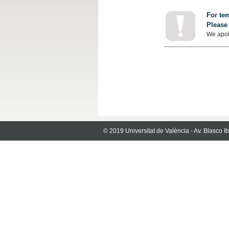
For tem
Please 
We apol
© 2019 Universitat de València - Av. Blasco 