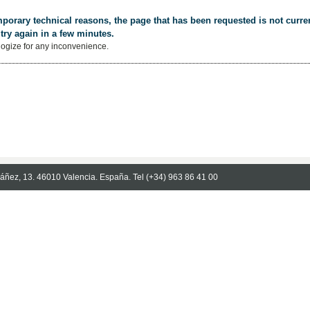
porary technical reasons, the page that has been requested is not curren
try again in a few minutes.
ogize for any inconvenience.
Ibáñez, 13. 46010 Valencia. España. Tel (+34) 963 86 41 00