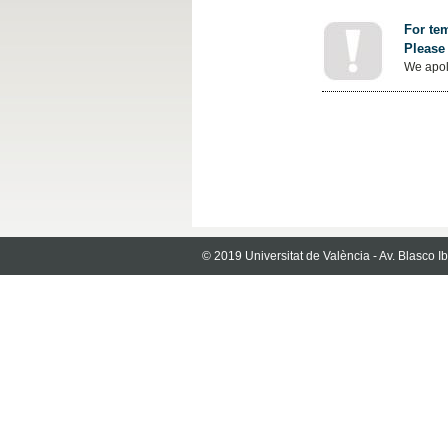
For tem
Please 
We apol
© 2019 Universitat de València - Av. Blasco 