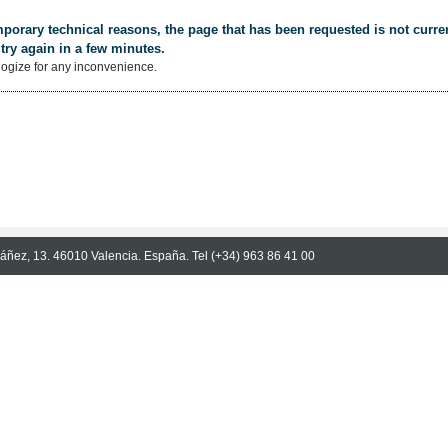
porary technical reasons, the page that has been requested is not curren
try again in a few minutes.
ogize for any inconvenience.
Ibáñez, 13. 46010 Valencia. España. Tel (+34) 963 86 41 00