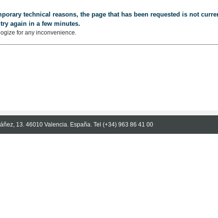
porary technical reasons, the page that has been requested is not curren
try again in a few minutes.
ogize for any inconvenience.
Ibáñez, 13. 46010 Valencia. España. Tel (+34) 963 86 41 00