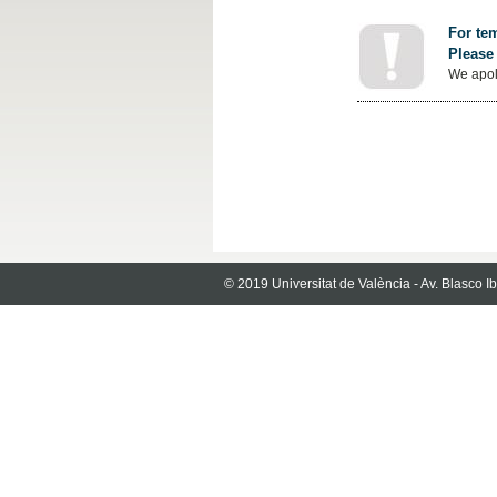
For tem
Please 
We apol
© 2019 Universitat de València - Av. Blasco 