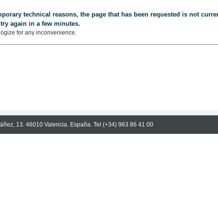
porary technical reasons, the page that has been requested is not curren
try again in a few minutes.
ogize for any inconvenience.
Ibáñez, 13. 46010 Valencia. España. Tel (+34) 963 86 41 00