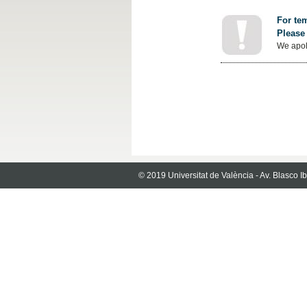
For tem
Please 
We apol
© 2019 Universitat de València - Av. Blasco 