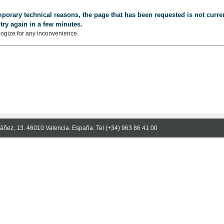
porary technical reasons, the page that has been requested is not curren
try again in a few minutes.
ogize for any inconvenience.
Ibáñez, 13. 46010 Valencia. España. Tel (+34) 963 86 41 00