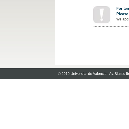
For tem
Please 
We apol
© 2019 Universitat de València - Av. Blasco 